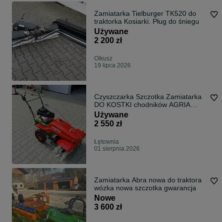
Zamiatarka Tielburger TK520 do
traktorka Kosiarki. Pług do śniegu
Używane
2 200 zł
Olkusz
19 lipca 2026
Czyszczarka Szczotka Zamiatarka
DO KOSTKI chodników AGRIA
HONDA GCV
Używane
2 550 zł
Łętownia
01 sierpnia 2026
Zamiatarka Abra nowa do traktora
wózka nowa szczotka gwarancja
Nowe
3 600 zł