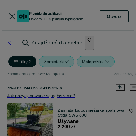
Przejdź do aplikacji
Otwórz
Otwieraj OLX jednym tapnięciem
Znajdź coś dla siebie
Filtry
·
2
Zamiatarki
Małopolskie
Zamiatarki ogrodowe Małopolskie
Zobacz Więc
ZNALEŹLIŚMY 63 OGŁOSZENIA
Jak pozycjonowane są ogłoszenia?
Zamiatarka odśnieżarka spalinowa
Stiga SWS 800
Używane
2 200 zł