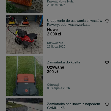
Kraków, Nowa Huta
29 lipca 2026
Urządzenie do usuwania chwastów
Faworyt odchwaszczarka
zamiatarka do kostki
Nowe
2 000 zł
Krzywaczka
27 lipca 2026
Zamiatarka do kostki
Używane
300 zł
Odrowąż
06 sierpnia 2026
Zamiatarka spalinowa z napędem
GAMUL K6