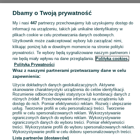
POLSKA » MAŁOPOLSKIE
Dbamy o Twoją prywatność
My i nasi
447
partnerzy przechowujemy lub uzyskujemy dostęp do
KATEGORIA
informacji na urządzeniu, takich jak unikalne identyfikatory w
plikach cookie w celu przetwarzania danych osobowych.
Użytkownik może zaakceptować wybory lub zarządzać nimi,
Zobacz Więc
Sprzedaż zamiatarek ogrodowych Małopolskie ▶️ Szeroki wybór modeli i konfiguracji ✅ Nowe i używane w atrakcyjnych cenach ☝ Sprawdź oferty na OLX.pl!
klikając poniżej lub w dowolnym momencie na stronie polityki
prywatności. Te wybory będą sygnalizowane naszym partnerom i
nie będą miały wpływu na dane przeglądania.
Polityka cookies,
Mapa kategorii
Polityka Prywatności
Mapa miejscowości
Wraz z naszymi partnerami przetwarzamy dane w celu
zapewnienia:
Mapa ministron
Użycie dokładnych danych geolokalizacyjnych. Aktywne
Popularne wyszukiwania
skanowanie charakterystyki urządzenia do celów identyfikacji.
Rozumienie odbiorców dzięki statystyce lub kombinacji danych z
różnych źródeł. Przechowywanie informacji na urządzeniu lub
dostęp do nich. Pomiar efektywności reklam. Rozwój i ulepszanie
usług. Tworzenie profili w celu personalizacji treści. Tworzenie
profili w celu spersonalizowanych reklam. Wykorzystywanie
ograniczonych danych do wyboru reklam. Wykorzystywanie
ograniczonych danych do wyboru treści. Pomiar efektywności
treści. Wykorzystanie profili do wyboru spersonalizowanych reklam.
Wykorzystywanie profili w celu doboru spersonalizowanych treści.
Lista partnerów (dostawców)