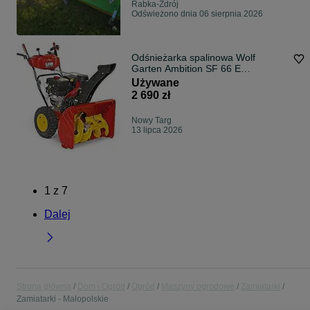
Rabka-Zdrój
Odświeżono dnia 06 sierpnia 2026
Odśnieżarka spalinowa Wolf
Garten Ambition SF 66 E
zamiatarka jak nowa
Używane
2 690 zł
Nowy Targ
13 lipca 2026
1
z
7
Dalej
Strona główna
Dom i Ogród
Ogród
Maszyny ogrodowe
Zamiatarki
Zamiatarki - Małopolskie