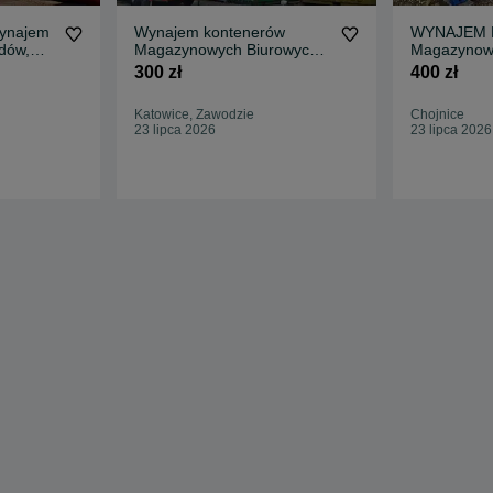
ynajem
Wynajem kontenerów
WYNAJEM 
dów,
Magazynowych Biurowych
Magazynowe
rtu
Socjalnych Morski Szatni
300 zł
400 zł
Katowice, Zawodzie
Chojnice
23 lipca 2026
23 lipca 2026