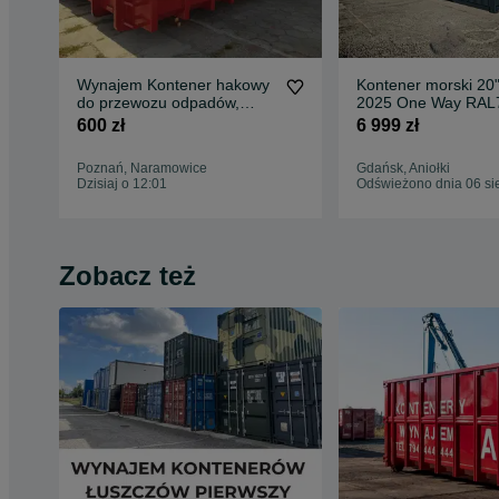
Wynajem Kontener hakowy
Kontener morski 20"
do przewozu odpadów,
2025 One Way RAL
organizacja transportu
MEGA PROMOCJA !
600 zł
6 999 zł
Poznań, Naramowice
Gdańsk, Aniołki
Dzisiaj o 12:01
Odświeżono dnia 06 si
Zobacz też