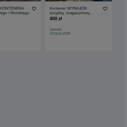
KONTENERA
Kontener WYNAJEM
Wy
go / Morskiego
socjalny, magazynowy,
do 
garaż, pawilon, biuro
org
400 zł
600
Zamość
Poz
25 lipca 2026
Dzis