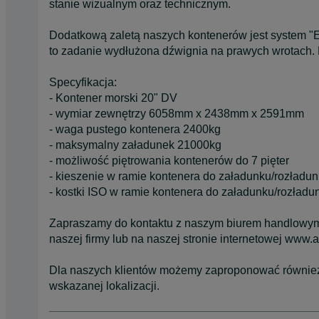
stanie wizualnym oraz technicznym.
Dodatkową zaletą naszych kontenerów jest system "Ea
to zadanie wydłużona dźwignia na prawych wrotach. K
Specyfikacja:
- Kontener morski 20" DV
- wymiar zewnętrzy 6058mm x 2438mm x 2591mm
- waga pustego kontenera 2400kg
- maksymalny załadunek 21000kg
- możliwość piętrowania kontenerów do 7 pięter
- kieszenie w ramie kontenera do załadunku/rozładu
- kostki ISO w ramie kontenera do załadunku/rozład
Zapraszamy do kontaktu z naszym biurem handlowym -
naszej firmy lub na naszej stronie internetowej www.a
Dla naszych klientów możemy zaproponować również 
wskazanej lokalizacji.