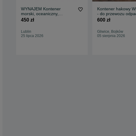
WYNAJEM Kontener
Kontener hakowy W
morski, oceaniczny,
- do przewozu odpa
magazynowy, garaż, sejf,
organizacja transpo
450 zł
600 zł
magazyn
Lublin
Gliwice, Bojków
25 lipca 2026
05 sierpnia 2026