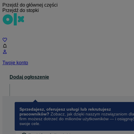
Przejdź do głównej części
Przejdź do stopki
Czat
Twoje konto
Dodaj ogłoszenie
Dla biznesu
opens in a new tab
Sprzedajesz, oferujesz usługi lub rekrutujesz
pracowników?
Zobacz, jak dzięki naszym rozwiązaniom dl
firm możesz dotrzeć do milionów użytkowników — i osiągną
swoje cele.