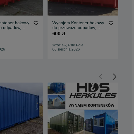
ntener hakowy
Wynajem Kontener hakowy
Wy
u odpadów,
do przewozu odpadów,
do
 transportu
organizacja transportu
23
600 zł
600
Wrocław, Psie Pole
Gli
026
06 sierpnia 2026
06 