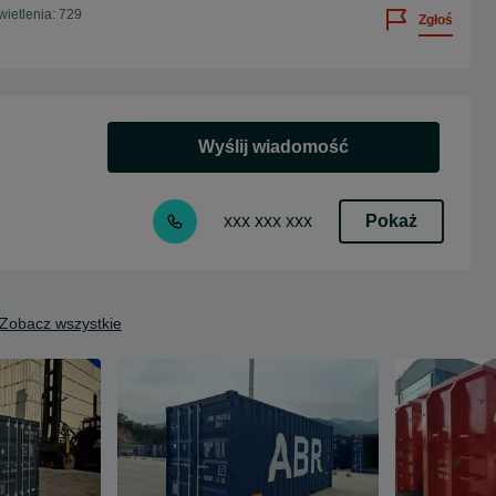
ietlenia: 729
Zgłoś
Wyślij wiadomość
Pokaż
xxx xxx xxx
Zobacz wszystkie