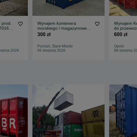
 prod.
Wynajem kontenera
Wynajem Ko
7016
morskiego / magazynowego
do przewoz
!!
20", 6x2,4m
organizacja
300 zł
600 zł
Poznań, Stare Miasto
Opole
erpnia 2026
06 sierpnia 2026
06 sierpnia 2