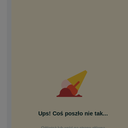
Ups! Coś poszło nie tak...
Odśwież lub wróć na stronę główną