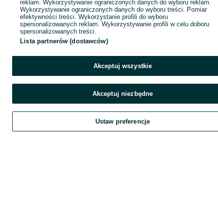
reklam. Wykorzystywanie ograniczonych danych do wyboru reklam.
Wykorzystywanie ograniczonych danych do wyboru treści. Pomiar
efektywności treści. Wykorzystanie profili do wyboru
spersonalizowanych reklam. Wykorzystywanie profili w celu doboru
spersonalizowanych treści.
Lista partnerów (dostawców)
Akceptuj wszystkie
Akceptuj niezbędne
Ustaw preferencje
Zadzwoń / SMS
Wyślij wiadomość
Szukaj
Obserwujesz
Dodaj
Chat
K