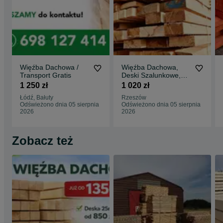
Więźba Dachowa /
Więźba Dachowa,
Transport Gratis
Deski Szalunkowe,
Transport FREE/ HDS
1 250 zł
1 020 zł
/ Najlepsza CENA
Łódź, Bałuty
Rzeszów
Odświeżono dnia 05 sierpnia
Odświeżono dnia 05 sierpnia
2026
2026
Zobacz też