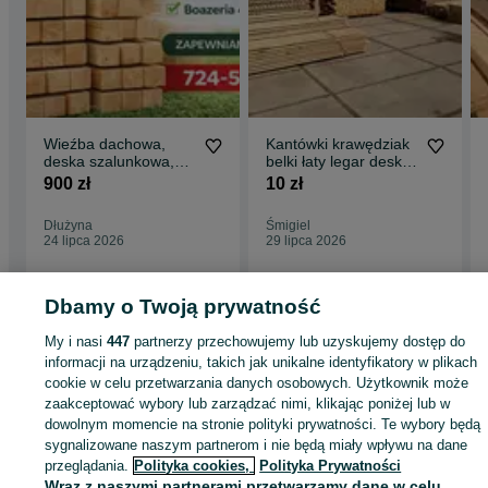
Wieźba dachowa,
Kantówki krawędziak
deska szalunkowa,
belki łaty legar deski
boazeria
drewno SKŁAD
900 zł
10 zł
DREWNA ŚMIGIEL
Dłużyna
Śmigiel
24 lipca 2026
29 lipca 2026
Dbamy o Twoją prywatność
Strona główna
Budowa i Remont
Dachy
Więźby i podbitki
Więźby i podbit
My i nasi
447
partnerzy przechowujemy lub uzyskujemy dostęp do
- Wielkopolskie
Więźby i podbitki - Grodzisk Wielkopolski
informacji na urządzeniu, takich jak unikalne identyfikatory w plikach
cookie w celu przetwarzania danych osobowych. Użytkownik może
zaakceptować wybory lub zarządzać nimi, klikając poniżej lub w
KATEGORIA
dowolnym momencie na stronie polityki prywatności. Te wybory będą
sygnalizowane naszym partnerom i nie będą miały wpływu na dane
ID:
1002411739
Wyświetlenia: 4
przeglądania.
Polityka cookies,
Polityka Prywatności
Wraz z naszymi partnerami przetwarzamy dane w celu