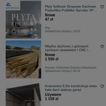
Płyty Sufitowe Stropowe Dachowe
Podsufitka Podbitka Styrodur XPS
AGRO
Nowe
47 zł
Piła
Odświeżono dzisiaj o 16:02
Więźba dachowa z gotowymi
zamkami ciesielskimi / CNC /
prefabrykowana
Nowe
1 550 zł
Poznań, Antoninek-Zieliniec-Kobylepole
Odświeżono dzisiaj o 09:31
Kratownica 9,5m konstrukcja wiata
hala dach stalowy garaż
Używane
1 150 zł