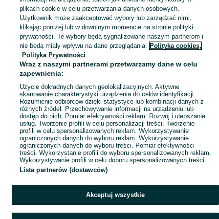
plikach cookie w celu przetwarzania danych osobowych.
Zobacz Więc
Sprzedaż więźb i podbitek dachowych Wielkopolskie ▶️ Szeroki wybór produktów ✅ Nowe i używane w atrakcyjnych cenach ✌ Sprawdź oferty i kupuj na OLX.pl!
Użytkownik może zaakceptować wybory lub zarządzać nimi,
klikając poniżej lub w dowolnym momencie na stronie polityki
prywatności. Te wybory będą sygnalizowane naszym partnerom i
Mapa kategorii
nie będą miały wpływu na dane przeglądania.
Polityka cookies,
Mapa miejscowości
Polityka Prywatności
Wraz z naszymi partnerami przetwarzamy dane w celu
Mapa ministron
zapewnienia:
Popularne wyszukiwania
Użycie dokładnych danych geolokalizacyjnych. Aktywne
skanowanie charakterystyki urządzenia do celów identyfikacji.
Rozumienie odbiorców dzięki statystyce lub kombinacji danych z
różnych źródeł. Przechowywanie informacji na urządzeniu lub
dostęp do nich. Pomiar efektywności reklam. Rozwój i ulepszanie
usług. Tworzenie profili w celu personalizacji treści. Tworzenie
profili w celu spersonalizowanych reklam. Wykorzystywanie
ograniczonych danych do wyboru reklam. Wykorzystywanie
ograniczonych danych do wyboru treści. Pomiar efektywności
treści. Wykorzystanie profili do wyboru spersonalizowanych reklam.
Wykorzystywanie profili w celu doboru spersonalizowanych treści.
Lista partnerów (dostawców)
Akceptuj wszystkie