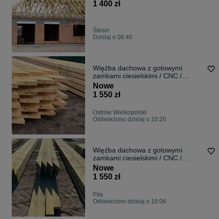
1 400 zł
Ślesin
Dzisiaj o 08:40
Więźba dachowa z gotowymi
zamkami ciesielskimi / CNC /
prefabrykowana
Nowe
1 550 zł
Ostrów Wielkopolski
Odświeżono dzisiaj o 10:20
Więźba dachowa z gotowymi
zamkami ciesielskimi / CNC /
prefabrykowana
Nowe
1 550 zł
Piła
Odświeżono dzisiaj o 10:06