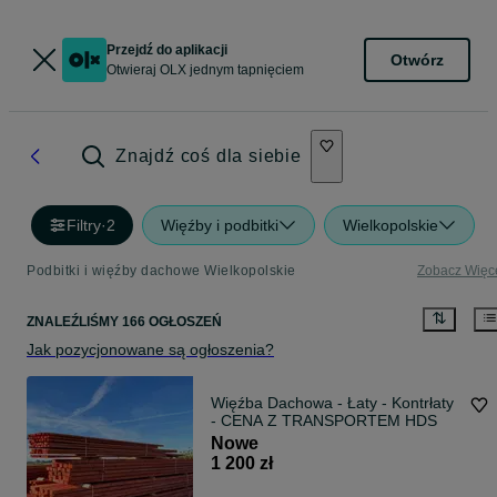
Przejdź do aplikacji
Otwórz
Otwieraj OLX jednym tapnięciem
Znajdź coś dla siebie
Filtry
·
2
Więźby i podbitki
Wielkopolskie
Podbitki i więźby dachowe Wielkopolskie
Zobacz Więc
ZNALEŹLIŚMY 166 OGŁOSZEŃ
Jak pozycjonowane są ogłoszenia?
Więźba Dachowa - Łaty - Kontrłaty
- CENA Z TRANSPORTEM HDS
Nowe
1 200 zł