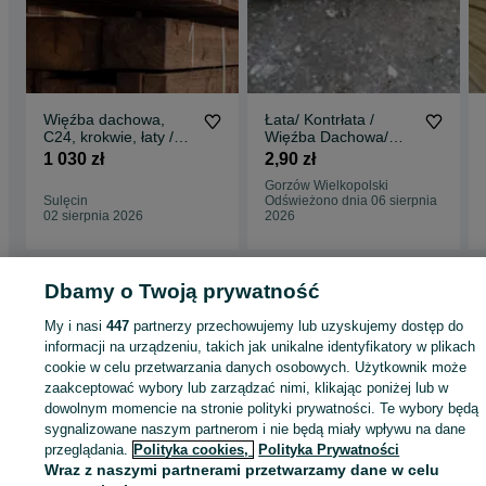
Więźba dachowa,
Łata/ Kontrłata /
C24, krokwie, łaty /
Więźba Dachowa/
Transport, SZYBKA
Deska / Tartak /
1 030 zł
2,90 zł
WYCENA
Suszenie
Gorzów Wielkopolski
Sulęcin
Odświeżono dnia 06 sierpnia
02 sierpnia 2026
2026
Dbamy o Twoją prywatność
Strona główna
Budowa i Remont
Dachy
Więźby i podbitki
Więźby i podbit
My i nasi
447
partnerzy przechowujemy lub uzyskujemy dostęp do
- Lubuskie
Więźby i podbitki - Sulęcin
informacji na urządzeniu, takich jak unikalne identyfikatory w plikach
cookie w celu przetwarzania danych osobowych. Użytkownik może
zaakceptować wybory lub zarządzać nimi, klikając poniżej lub w
KATEGORIA
dowolnym momencie na stronie polityki prywatności. Te wybory będą
sygnalizowane naszym partnerom i nie będą miały wpływu na dane
ID:
949402631
Wyświetlenia: 14
przeglądania.
Polityka cookies,
Polityka Prywatności
Wraz z naszymi partnerami przetwarzamy dane w celu