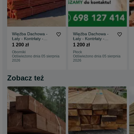
Więźba Dachowa -
Więźba Dachowa -
Łaty - Kontrłaty -
Łaty - Kontrłaty -
CENA Z
CENA Z
1 200 zł
1 200 zł
TRANSPORTEM HDS
TRANSPORTEM HDS
Oborniki
Płock
Odświeżono dnia 05 sierpnia
Odświeżono dnia 05 sierpnia
2026
2026
Zobacz też