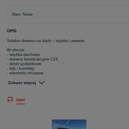
Stan: Nowe
OPIS
Solidne drewno na dach – szybko i pewnie
W ofercie:
- więźba dachowa
- drewno konstrukcyjne C24
- deski szalunkowe
- łaty i kontrłaty
- elementy strugane
Możliwość strugania, suszenia i impregnacji ciśnieniowej.
Zobacz więcej
Szybkie Wyceny
Transport HDS na terenie całej Polski.
Certyfikaty FSC i C24.
Zgłoś
Gwarancja jakości.
Szybka realizacja i wygodne formy płatności – gotówka lub przelew
Specjalne warunki dla dekarzy.
Zadzwoń – pomożemy i doradzimy.
6xx9xx8-1x27x41x4