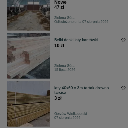
AGRO
Nowe
47 zł
Zielona Góra
Odświeżono dnia 07 sierpnia 2026
Belki deski łaty kantówki
10 zł
Zielona Góra
15 lipca 2026
łaty 40x60 x 3m tartak drewno
tarcica
3 zł
Gorzów Wielkopolski
07 sierpnia 2026