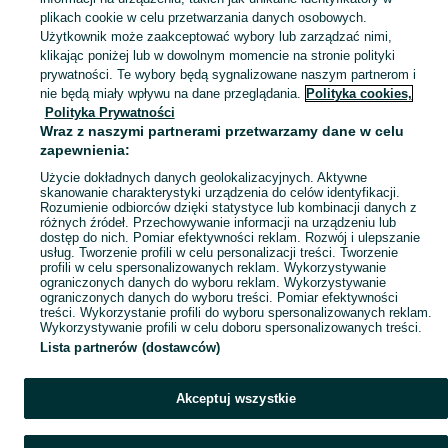
plikach cookie w celu przetwarzania danych osobowych.
Zobacz Więc
Sprzedaż więźb i podbitek dachowych Lubuskie ▶️ Szeroki wybór produktów ✅ Nowe i używane w atrakcyjnych cenach ✌ Sprawdź oferty i kupuj na OLX.pl!
Użytkownik może zaakceptować wybory lub zarządzać nimi,
klikając poniżej lub w dowolnym momencie na stronie polityki
prywatności. Te wybory będą sygnalizowane naszym partnerom i
Mapa kategorii
nie będą miały wpływu na dane przeglądania.
Polityka cookies,
Mapa miejscowości
Polityka Prywatności
Wraz z naszymi partnerami przetwarzamy dane w celu
Mapa ministron
zapewnienia:
Popularne wyszukiwania
Użycie dokładnych danych geolokalizacyjnych. Aktywne
skanowanie charakterystyki urządzenia do celów identyfikacji.
Rozumienie odbiorców dzięki statystyce lub kombinacji danych z
różnych źródeł. Przechowywanie informacji na urządzeniu lub
dostęp do nich. Pomiar efektywności reklam. Rozwój i ulepszanie
usług. Tworzenie profili w celu personalizacji treści. Tworzenie
profili w celu spersonalizowanych reklam. Wykorzystywanie
ograniczonych danych do wyboru reklam. Wykorzystywanie
ograniczonych danych do wyboru treści. Pomiar efektywności
treści. Wykorzystanie profili do wyboru spersonalizowanych reklam.
Wykorzystywanie profili w celu doboru spersonalizowanych treści.
Lista partnerów (dostawców)
Akceptuj wszystkie