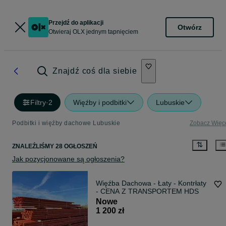
Przejdź do aplikacji
Otwórz
Otwieraj OLX jednym tapnięciem
Znajdź coś dla siebie
Filtry
·
2
Więźby i podbitki
Lubuskie
Podbitki i więźby dachowe Lubuskie
Zobacz Więc
ZNALEŹLIŚMY 28 OGŁOSZEŃ
Jak pozycjonowane są ogłoszenia?
Więźba Dachowa - Łaty - Kontrłaty
- CENA Z TRANSPORTEM HDS
Nowe
1 200 zł