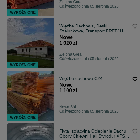
Zielona Góra
Odświeżono dnia 05 sierpnia 2026
WYRÓŻNIONE
Więźba Dachowa, Deski
Szalunkowe, Transport FREE/ HDS
/ Najlepsza CENA
Nowe
1 020 zł
Zielona Góra
Odświeżono dnia 05 sierpnia 2026
WYRÓŻNIONE
Więźba dachowa C24
Nowe
1 100 zł
Nowa Sól
Odświeżono dnia 05 sierpnia 2026
WYRÓŻNIONE
Płyta Izolacyjna Ocieplenie Dachu
Obory Chlewni Hali Styrodur XPS