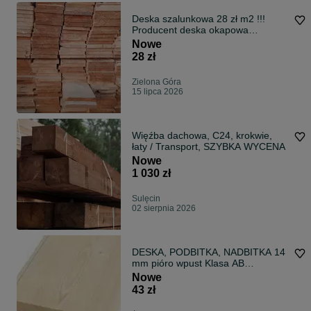
Deska szalunkowa 28 zł m2 !!!
Producent deska okapowa
obiciowa itd
Nowe
28 zł
Zielona Góra
15 lipca 2026
Więźba dachowa, C24, krokwie,
łaty / Transport, SZYBKA WYCENA
Nowe
1 030 zł
Sulęcin
02 sierpnia 2026
DESKA, PODBITKA, NADBITKA 14
mm pióro wpust Klasa AB
Premium!
Nowe
43 zł