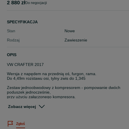
2 880 zł
do negocjacji
SPECYFIKACJA
Stan
Nowe
Rodzaj
Zawieszenie
OPIS
VW CRAFTER 2017
Wersja z napędem na przednią oś, furgon, rama.
Do 4,49m rozstawu osi, tylny zwis do 1,345
Zestaw jednoobwodowy z kompresorem - pompowanie dwóch
poduszek jednocześnie,
przy użyciu załączonego kompresora.
Zobacz więcej
Firma Media Trailer oferuje profesjonalne wspomaganie
zawieszenie oparte na poduszkach pneumatycznych Firestone ora
elementach irlandzkiego producenta Drive-Rite. Użycie najwyższej
Zgłoś
jakości materiałów oraz wieloletnie doświadczenie gwarantują