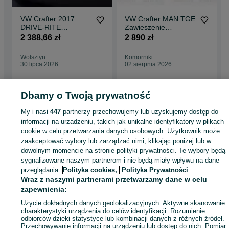
VW Crafter 2017
VW Crafter MAN TGE
DRIVE-RITE
Zawieszenie
Zawieszenie
Pneumatyczne z
2 388,66 zł
2 890 zł
Pneumatyczne
Kompresorem
WYSYŁKA GRATIS
Homologowane
Wolsztyn
Komorniki
30 lipca 2026
02 sierpnia 2026
Dbamy o Twoją prywatność
Strona główna
Motoryzacja
Części samochodowe
Dostawcze i Ciężarowe
My i nasi
447
partnerzy przechowujemy lub uzyskujemy dostęp do
Dostawcze i Ciężarowe - Wielkopolskie
Dostawcze i Ciężarowe - Wolsztyn
informacji na urządzeniu, takich jak unikalne identyfikatory w plikach
cookie w celu przetwarzania danych osobowych. Użytkownik może
zaakceptować wybory lub zarządzać nimi, klikając poniżej lub w
KATEGORIA
dowolnym momencie na stronie polityki prywatności. Te wybory będą
sygnalizowane naszym partnerom i nie będą miały wpływu na dane
przeglądania.
Polityka cookies,
Polityka Prywatności
ID:
362785876
Wyświetlenia: 22
Wraz z naszymi partnerami przetwarzamy dane w celu
zapewnienia:
Zadzwoń / SMS
Wyślij wiadomość
Użycie dokładnych danych geolokalizacyjnych. Aktywne skanowanie
charakterystyki urządzenia do celów identyfikacji. Rozumienie
odbiorców dzięki statystyce lub kombinacji danych z różnych źródeł.
Przechowywanie informacji na urządzeniu lub dostęp do nich. Pomiar