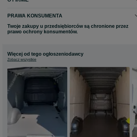
lakierowane proszkowo.
-W zależności od zestawu kompresor.
PRAWA KONSUMENTA
-W zestawie wszystkie przewody pneumatyczne, panel kontrolny,
śruby i złącza.
Twoje zakupy u przedsiębiorców są chronione przez
prawo ochrony konsumentów.
*Zdjęcia umieszczone w aukcji mają charakter poglądowy
Potrzebujesz zawieszenia do innego modelu?
Skontaktuj się z nami!
Więcej od tego ogłoszeniodawcy
Zobacz wszystkie