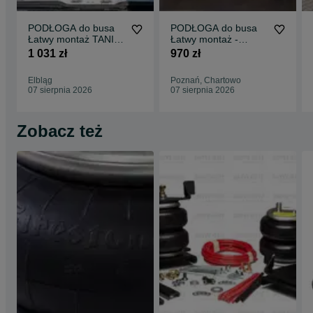
PODŁOGA do busa
PODŁOGA do busa
Łatwy montaż TANIA
Łatwy montaż -
WYSYŁKA -
SPRINTER wszystkie
1 031 zł
970 zł
Zabudowa Busa VITO
modele !!
L3 !!
Elbląg
Poznań, Chartowo
07 sierpnia 2026
07 sierpnia 2026
Zobacz też