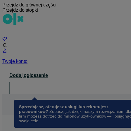
Przejdź do głównej części
Przejdź do stopki
Czat
Twoje konto
Dodaj ogłoszenie
Dla biznesu
opens in a new tab
Sprzedajesz, oferujesz usługi lub rekrutujesz
pracowników?
Zobacz, jak dzięki naszym rozwiązaniom dl
firm możesz dotrzeć do milionów użytkowników — i osiągną
swoje cele.