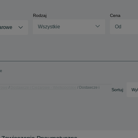
Rodzaj
Cena
Wszystkie
arowe
we
arowe
Dostawcze i Ciężarowe - Wielkopolskie
Dostawcze i
Sortuj:
Wyb