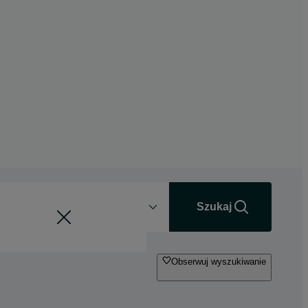
Odległość
+0 km
Szukaj
Obserwuj wyszukiwanie