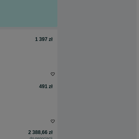
1 397 zł
491 zł
2 388,66 zł
do negocjacji