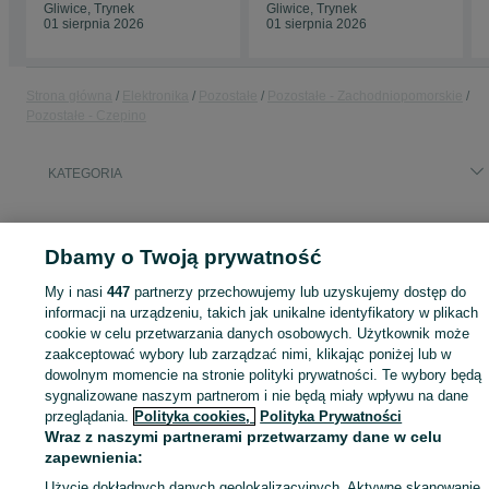
Gliwice, Trynek
Gliwice, Trynek
01 sierpnia 2026
01 sierpnia 2026
Strona główna
Elektronika
Pozostałe
Pozostałe - Zachodniopomorskie
Pozostałe - Czepino
KATEGORIA
ID:
1058569202
Wyświetlenia: 
Dbamy o Twoją prywatność
My i nasi
447
partnerzy przechowujemy lub uzyskujemy dostęp do
informacji na urządzeniu, takich jak unikalne identyfikatory w plikach
Zaloguj się lub załóż konto na OLX, aby skontaktować się z t
cookie w celu przetwarzania danych osobowych. Użytkownik może
sprzedającym
zaakceptować wybory lub zarządzać nimi, klikając poniżej lub w
dowolnym momencie na stronie polityki prywatności. Te wybory będą
sygnalizowane naszym partnerom i nie będą miały wpływu na dane
przeglądania.
Polityka cookies,
Polityka Prywatności
Zaloguj się / Załóż konto
Wraz z naszymi partnerami przetwarzamy dane w celu
zapewnienia:
Kup
Użycie dokładnych danych geolokalizacyjnych. Aktywne skanowanie