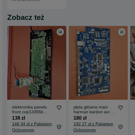
Zobacz też
elektronika panelu
płyta główna main
front cop12455b
harman kardon avr
harman kardon avr
170 cup12456a
138 zł
180 zł
170 sprawna
uszkodzona soft
148,34 zł z Pakietem
192,27 zł z Pakietem
Ochronnym
Ochronnym