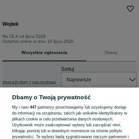
Wojtek
Na OLX od
lipca 2018
Ostatnio online w dniu 18 lipca 2026
Wszystkie ogłoszenia
Oceny
Sortuj
ZNALEŹLIŚMY 2 OGŁOSZENIA
Dbamy o Twoją prywatność
My i nasi
447
partnerzy przechowujemy lub uzyskujemy dostęp
transformator Harman Kardon
do informacji na urządzeniu, takich jak unikalne identyfikatory w
AVR-160
plikach cookie w celu przetwarzania danych osobowych.
100 zł
Użytkownik może zaakceptować wybory lub zarządzać nimi,
107,99 zł z Pakietem Ochronnym
klikając poniżej lub w dowolnym momencie na stronie polityki
prywatności. Te wybory będą sygnalizowane naszym partnerom i