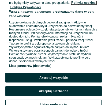
Czepino
nie będą miały wpływu na dane przeglądania.
Polityka cookies,
01 sierpnia 2026
Polityka Prywatności
Wraz z naszymi partnerami przetwarzamy dane w celu
zapewnienia:
transformator Kenwood KR-X1000
Użycie dokładnych danych geolokalizacyjnych. Aktywne
100 zł
skanowanie charakterystyki urządzenia do celów identyfikacji.
Rozumienie odbiorców dzięki statystyce lub kombinacji danych z
różnych źródeł. Przechowywanie informacji na urządzeniu lub
dostęp do nich. Pomiar efektywności reklam. Rozwój i
ulepszanie usług. Tworzenie profili w celu personalizacji treści.
Czepino
Tworzenie profili w celu spersonalizowanych reklam.
01 sierpnia 2026
Wykorzystywanie ograniczonych danych do wyboru reklam.
Wykorzystywanie ograniczonych danych do wyboru treści.
Pomiar efektywności treści. Wykorzystanie profili do wyboru
spersonalizowanych reklam. Wykorzystywanie profili w celu
doboru spersonalizowanych treści.
Lista partnerów (dostawców)
Akceptuj wszystkie
Akceptuj niezbędne
Ustaw preferencje