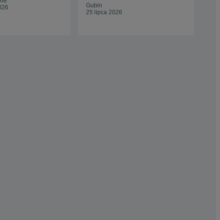
kie
Oc
Gubin
026
25 lipca 2026
Tom
10 