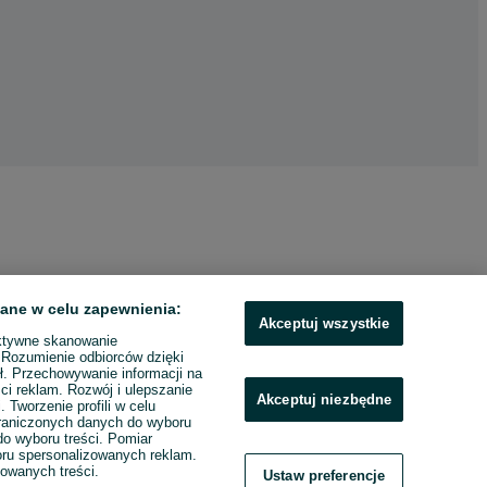
ane w celu zapewnienia:
Akceptuj wszystkie
ktywne skanowanie
. Rozumienie odbiorców dzięki
ł. Przechowywanie informacji na
ci reklam. Rozwój i ulepszanie
Akceptuj niezbędne
. Tworzenie profili w celu
raniczonych danych do wyboru
o wyboru treści. Pomiar
boru spersonalizowanych reklam.
zowanych treści.
Ustaw preferencje