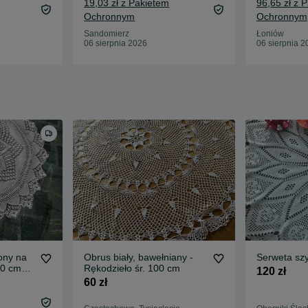
19,03 zł z Pakietem
96,65 zł z 
Ochronnym
Ochronnym
Sandomierz
Łoniów
06 sierpnia 2026
06 sierpnia 2
ony na
Obrus biały, bawełniany -
Serweta sz
90 cm
Rękodzieło śr. 100 cm
120 zł
60 zł