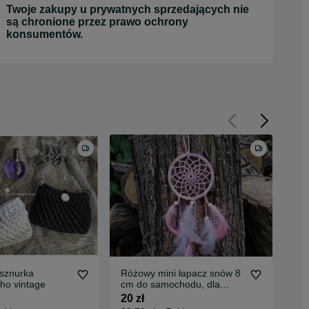
Twoje zakupy u prywatnych sprzedających nie
są chronione przez prawo ochrony
konsumentów.
 sznurka
Różowy mini łapacz snów 8
Min
ho vintage
cm do samochodu, dla
dla
dziecka szydełko
20 zł
25 