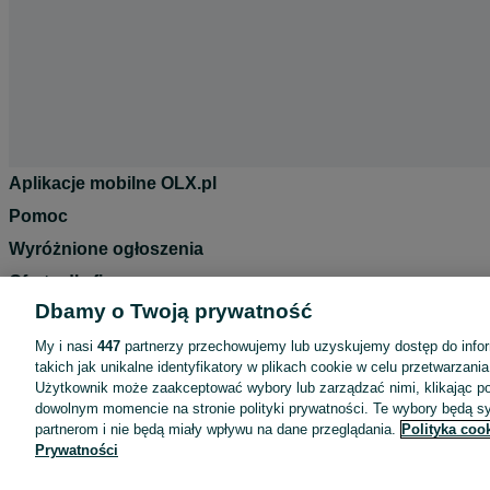
Aplikacje mobilne OLX.pl
Pomoc
Wyróżnione ogłoszenia
Oferta dla firm
Dbamy o Twoją prywatność
Blog
Regulamin
My i nasi
447
partnerzy przechowujemy lub uzyskujemy dostęp do infor
takich jak unikalne identyfikatory w plikach cookie w celu przetwarzan
Polityka prywatności
Użytkownik może zaakceptować wybory lub zarządzać nimi, klikając po
dowolnym momencie na stronie polityki prywatności. Te wybory będą 
Reklama
partnerom i nie będą miały wpływu na dane przeglądania.
Polityka coo
Informacja o realizowanej strategii podatkowej
Prywatności
Ustawienia plików cookie