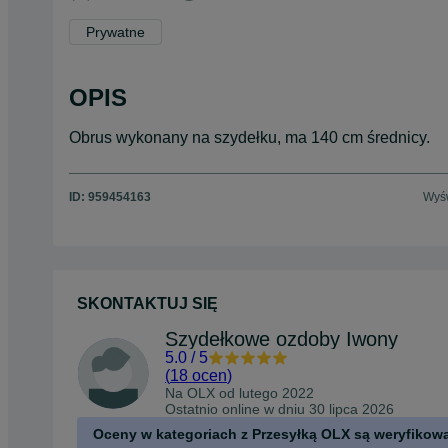
Prywatne
OPIS
Obrus wykonany na szydełku, ma 140 cm średnicy.
ID:
959454163
Wyśw
SKONTAKTUJ SIĘ
Szydełkowe ozdoby Iwony
5.0
/
5
(
18 ocen
)
Na OLX od
lutego 2022
Ostatnio online w dniu 30 lipca 2026
Oceny w kategoriach z Przesyłką OLX są weryfikow