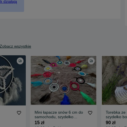
k działają
Zobacz wszystkie
Mini łapacze snów 6 cm do
Torebka ze
samochodu, szydełko
szydełko bo
rękodzieło
15 zł
90 zł