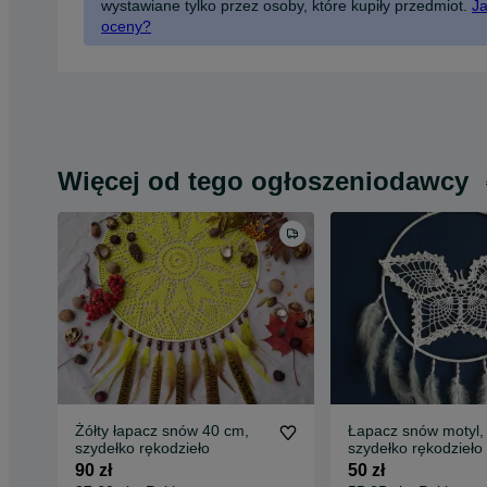
wystawiane tylko przez osoby, które kupiły przedmiot.
Ja
oceny?
Więcej od tego ogłoszeniodawcy
Żółty łapacz snów 40 cm,
Łapacz snów motyl,
szydełko rękodzieło
szydełko rękodzieło
90 zł
50 zł