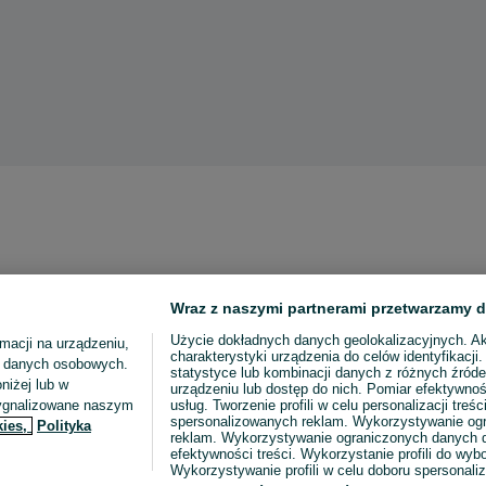
Wraz z naszymi partnerami przetwarzamy d
Użycie dokładnych danych geolokalizacyjnych. A
macji na urządzeniu,
charakterystyki urządzenia do celów identyfikacji
ia danych osobowych.
statystyce lub kombinacji danych z różnych źróde
niżej lub w
urządzeniu lub dostęp do nich. Pomiar efektywnoś
sygnalizowane naszym
usług. Tworzenie profili w celu personalizacji treści
spersonalizowanych reklam. Wykorzystywanie og
kies,
Polityka
reklam. Wykorzystywanie ograniczonych danych d
efektywności treści. Wykorzystanie profili do wy
Wykorzystywanie profili w celu doboru spersonali