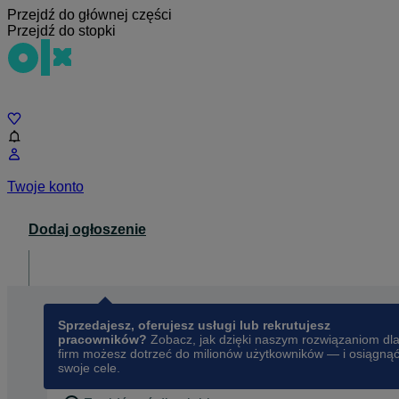
Przejdź do głównej części
Przejdź do stopki
Czat
Twoje konto
Dodaj ogłoszenie
Dla biznesu
opens in a new tab
Sprzedajesz, oferujesz usługi lub rekrutujesz
pracowników?
Zobacz, jak dzięki naszym rozwiązaniom dl
firm możesz dotrzeć do milionów użytkowników — i osiągną
swoje cele.