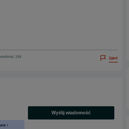
ietlenia: 194
Zgłoś
Wyślij wiadomość
ane
i