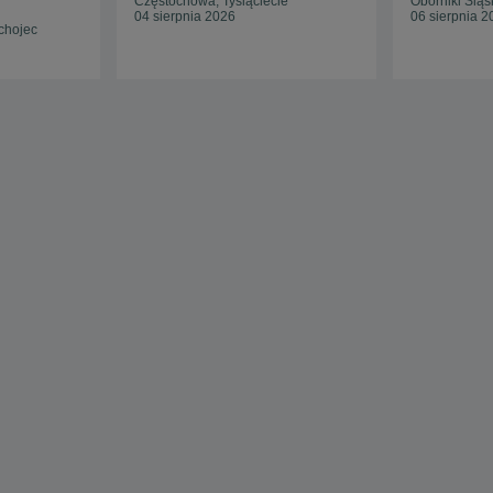
Częstochowa, Tysiąclecie
Oborniki Śląs
04 sierpnia 2026
06 sierpnia 2
chojec