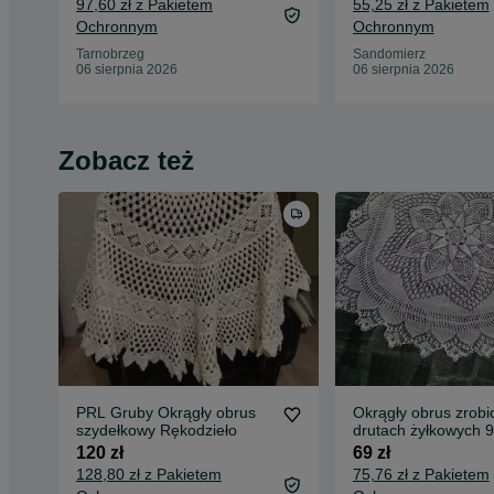
97,60 zł z Pakietem
55,25 zł z Pakietem
Ochronnym
Ochronnym
Tarnobrzeg
Sandomierz
06 sierpnia 2026
06 sierpnia 2026
Zobacz też
PRL Gruby Okrągły obrus
Okrągły obrus zrobi
szydełkowy Rękodzieło
drutach żyłkowych 
rękodzieło biały
120 zł
69 zł
128,80 zł z Pakietem
75,76 zł z Pakietem