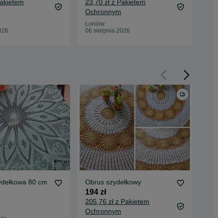
Pakietem
23,70 zł z Pakietem
28,
Ochronnym
Oc
Łoniów
Łon
026
06 sierpnia 2026
06 
ydełkowa 80 cm
Obrus szydełkowy
Duż
okr
194 zł
bia
229
205,76 zł z Pakietem
ręk
242
Ochronnym