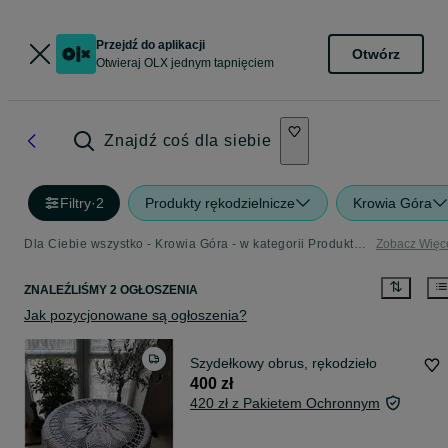
Przejdź do aplikacji
Otwórz
Otwieraj OLX jednym tapnięciem
Znajdź coś dla siebie
Filtry
·
2
Produkty rękodzielnicze
Krowia Góra
Dla Ciebie wszystko - Krowia Góra - w kategorii Produkty rękodzielnicze
Zobacz Więc
ZNALEŹLIŚMY 2 OGŁOSZENIA
Jak pozycjonowane są ogłoszenia?
Szydełkowy obrus, rękodzieło
400 zł
420 zł z Pakietem Ochronnym