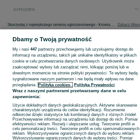
KATEGORIA
Skorzystaj z największego serwisu ogłoszeniowego - Krowia Góra i okolice! - kupuj lub sprzedawaj jeszcze wygodniej w kategorii Produkty rękodzielnicze!
Zobacz Więc
Dbamy o Twoją prywatność
Mapa kategorii
Mapa miejscowości
My i nasi
447
partnerzy przechowujemy lub uzyskujemy dostęp do
informacji na urządzeniu, takich jak unikalne identyfikatory w plikach
Mapa ministron
cookie w celu przetwarzania danych osobowych. Użytkownik może
Popularne wyszukiwania
zaakceptować wybory lub zarządzać nimi, klikając poniżej lub w
dowolnym momencie na stronie polityki prywatności. Te wybory będą
sygnalizowane naszym partnerom i nie będą miały wpływu na dane
przeglądania.
Polityka cookies,
Polityka Prywatności
Wraz z naszymi partnerami przetwarzamy dane w celu
zapewnienia:
Użycie dokładnych danych geolokalizacyjnych. Aktywne skanowanie
charakterystyki urządzenia do celów identyfikacji. Rozumienie
odbiorców dzięki statystyce lub kombinacji danych z różnych źródeł.
Przechowywanie informacji na urządzeniu lub dostęp do nich. Pomiar
efektywności reklam. Rozwój i ulepszanie usług. Tworzenie profili w
celu personalizacji treści. Tworzenie profili w celu spersonalizowanych
reklam. Wykorzystywanie ograniczonych danych do wyboru reklam.
Wykorzystywanie ograniczonych danych do wyboru treści. Pomiar