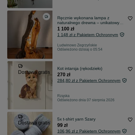
Ręcznie wykonana lampa z
naturalnego drewna – unikatowy
egzemplarz
1 100 zł
1 148 zł z Pakietem Ochronnym
Ludwinowo Zegrzyńskie
Odświeżono dzisiaj o 05:54
Kot intarsja (rękodzieło)
Dostawa gratis
270 zł
284,80 zł z Pakietem Ochronnym
Rząska
Odświeżono dnia 07 sierpnia 2026
5x t-shirt yarn Szary
Dostawa gratis
99 zł
106,96 zł z Pakietem Ochronnym