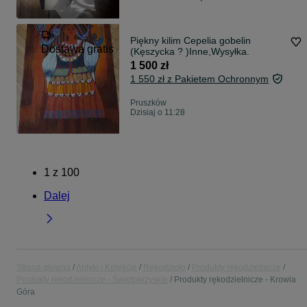
Piękny kilim Cepelia gobelin
Dostawa gratis
(Kęszycka ? )Inne,Wysyłka.
1 500 zł
1 550 zł z Pakietem Ochronnym
Pruszków
Dzisiaj o 11:28
1
z
100
Dalej
Strona główna
Antyki i Kolekcje
Rękodzieło
Produkty rękodzielnicze
Produkty rękodzielnicze - Świętokrzyskie
Produkty rękodzielnicze - Krowia
Góra