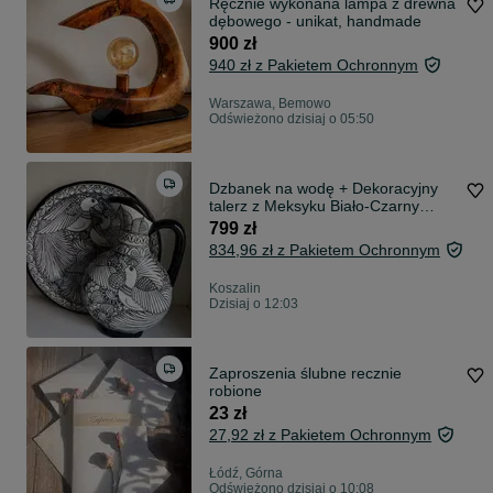
Ręcznie wykonana lampa z drewna
dębowego - unikat, handmade
900 zł
940 zł z Pakietem Ochronnym
Warszawa, Bemowo
Odświeżono dzisiaj o 05:50
Dzbanek na wodę + Dekoracyjny
talerz z Meksyku Biało-Czarny
Ręcznie robiony Artystyczny
799 zł
Ceramika
834,96 zł z Pakietem Ochronnym
Koszalin
Dzisiaj o 12:03
Zaproszenia ślubne recznie
robione
23 zł
27,92 zł z Pakietem Ochronnym
Łódź, Górna
Odświeżono dzisiaj o 10:08