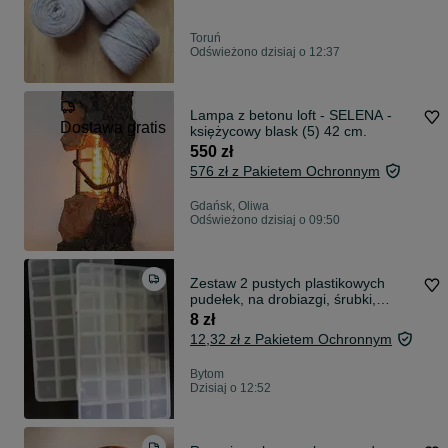
Toruń
Odświeżono dzisiaj o 12:37
Lampa z betonu loft - SELENA -
Dostawa gratis
księżycowy blask (5) 42 cm.
550 zł
576 zł z Pakietem Ochronnym
Gdańsk, Oliwa
Odświeżono dzisiaj o 09:50
Zestaw 2 pustych plastikowych
pudełek, na drobiazgi, śrubki,
materiały
8 zł
12,32 zł z Pakietem Ochronnym
Bytom
Dzisiaj o 12:52