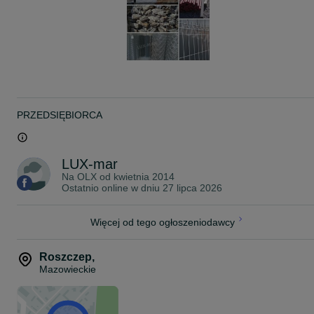
Środa 9:00 - 12:30
Sb 8:00-13:00
Przed przyjazdem proszę o wcześniejszy kontakt telefoniczny .
Sprzedajemy również inny rodzaj ogrodzeń.
Zapraszamy
PRZEDSIĘBIORCA
LUX-mar
Na OLX od
kwietnia 2014
Ostatnio online w dniu 27 lipca 2026
Więcej od tego ogłoszeniodawcy
Roszczep
,
Mazowieckie