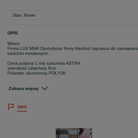
Stan: Nowe
OPIS
Witam.
Firma LUX MAR Dystrybutor firmy Hanbud zaprasza do zamawiani
sztachet metalowych.
Cena podana 1 mb sztacheta ASTRA
szerokość sztachety 9cm
Poliester obustronny POŁYSK
Produkt na zamówienie.
Zobacz więcej
Czas realizacji około 2 tygodnie +-
Możemy również zamontować po wcześniejszej wycenie.
Zgłoś
Zapraszamy do kontaktu telefonicznego lub osobistego do
05-205 Roszczep ul. Bitwy Warszawskiej 109
Pn-Pt 9:00 - 16:00