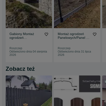
Gabiony Montaż
Montaż ogrodzeń
ogrodzeń
Panelowych/Panel 3D
Gabionowych
i 2D/ Sprzedaż
sprzedaż Gabionów
ogrodzeń
Roszczep
Roszczep
kamień do ogr
Odświeżono dnia 04 sierpnia
Odświeżono dnia 31 lipca
2026
2026
Zobacz też