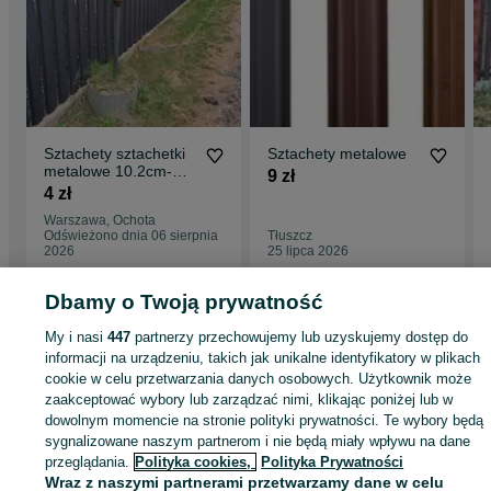
Sztachety sztachetki
Sztachety metalowe
metalowe 10.2cm-
9 zł
12.4cm szer
4 zł
Producent Transport
Warszawa, Ochota
Odświeżono dnia 06 sierpnia
Tłuszcz
2026
25 lipca 2026
Dbamy o Twoją prywatność
Strona główna
Budowa i Remont
Bramy i ogrodzenia
Przęsła
Przęsła -
My i nasi
447
partnerzy przechowujemy lub uzyskujemy dostęp do
Mazowieckie
Przęsła - Roszczep
informacji na urządzeniu, takich jak unikalne identyfikatory w plikach
cookie w celu przetwarzania danych osobowych. Użytkownik może
zaakceptować wybory lub zarządzać nimi, klikając poniżej lub w
KATEGORIA
dowolnym momencie na stronie polityki prywatności. Te wybory będą
sygnalizowane naszym partnerom i nie będą miały wpływu na dane
ID:
1036468371
Wyświetlenia: 1
przeglądania.
Polityka cookies,
Polityka Prywatności
Wraz z naszymi partnerami przetwarzamy dane w celu