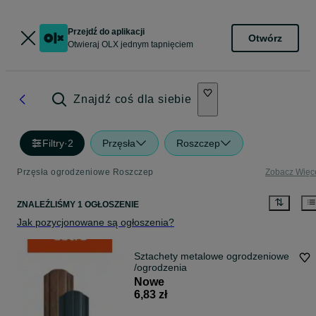
Przejdź do aplikacji
Otwórz
Otwieraj OLX jednym tapnięciem
Znajdź coś dla siebie
Filtry
·
2
Przęsła
Roszczep
Przęsła ogrodzeniowe Roszczep
Zobacz Więc
ZNALEŹLIŚMY 1 OGŁOSZENIE
Jak pozycjonowane są ogłoszenia?
Sztachety metalowe ogrodzeniowe
/ogrodzenia
Nowe
6,83 zł