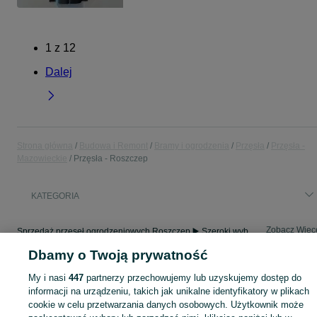
1
z
12
Dalej
Strona główna
Budowa i Remont
Bramy i ogrodzenia
Przęsła
Przęsła -
Mazowieckie
Przęsła - Roszczep
KATEGORIA
Zobacz Więc
Sprzedaż przęseł ogrodzeniowych Roszczep ▶️ Szeroki wybór produktów ✅ Nowe i używane w atrakcyjnych cenach ✌ Sprawdź oferty i kupuj tanio na OLX.pl!
Dbamy o Twoją prywatność
Mapa kategorii
My i nasi
447
partnerzy przechowujemy lub uzyskujemy dostęp do
Mapa miejscowości
informacji na urządzeniu, takich jak unikalne identyfikatory w plikach
cookie w celu przetwarzania danych osobowych. Użytkownik może
Mapa ministron