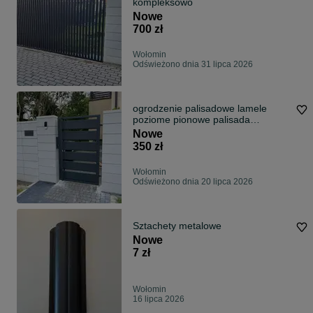
kompleksowo
Nowe
700 zł
Wołomin
Odświeżono dnia 31 lipca 2026
ogrodzenie palisadowe lamele
poziome pionowe palisada
Producent
Nowe
350 zł
Wołomin
Odświeżono dnia 20 lipca 2026
Sztachety metalowe
Nowe
7 zł
Wołomin
16 lipca 2026