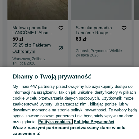
Matowa pomadka
Szminka pomadka
LANCÔME L'Absolu
Lancôme Rouge
Rouge Intimatte 888 |
Absolu (Blonde) +
50 zł
63 zł
Luksusowa szminka
Rouge Sensation
55,25 zł z Pakietem
nude/burgund
(Ambrette)
Ochronnym
Gdańsk, Przymorze Wielkie
24 lipca 2026
Warszawa, Żoliborz
14 lipca 2026
Dbamy o Twoją prywatność
Strona główna
Zdrowie i Uroda
Makijaż
Usta
Pomadki
Pomadki -
My i nasi
447
partnerzy przechowujemy lub uzyskujemy dostęp do
Mazowieckie
Pomadki - Warszawa
Pomadki - Wilanów
informacji na urządzeniu, takich jak unikalne identyfikatory w plikach
cookie w celu przetwarzania danych osobowych. Użytkownik może
zaakceptować wybory lub zarządzać nimi, klikając poniżej lub w
KATEGORIA
dowolnym momencie na stronie polityki prywatności. Te wybory będą
sygnalizowane naszym partnerom i nie będą miały wpływu na dane
przeglądania.
Polityka cookies,
Polityka Prywatności
ID:
1065334674
Wyświetlenia: 
Wraz z naszymi partnerami przetwarzamy dane w celu
zapewnienia:
Kup