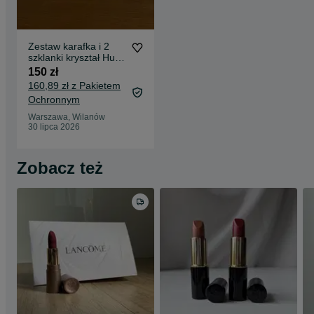
Zestaw karafka i 2
szklanki kryształ Huta
Julia
150 zł
160,89 zł z Pakietem
Ochronnym
Warszawa, Wilanów
30 lipca 2026
Zobacz też