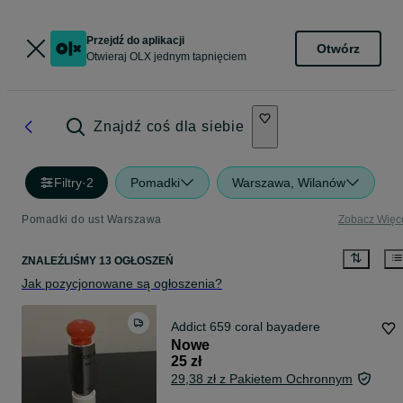
Przejdź do aplikacji
Otwórz
Otwieraj OLX jednym tapnięciem
Znajdź coś dla siebie
Filtry
·
2
Pomadki
Warszawa, Wilanów
Pomadki do ust Warszawa
Zobacz Więc
ZNALEŹLIŚMY 13 OGŁOSZEŃ
Jak pozycjonowane są ogłoszenia?
Addict 659 coral bayadere
Nowe
25 zł
29,38 zł z Pakietem Ochronnym