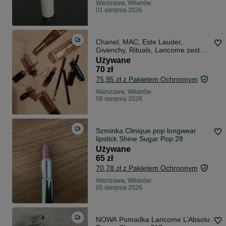
Warszawa, Wilanów
01 sierpnia 2026
Chanel, MAC, Este Lauder,
Givenchy, Rituals, Lancome zestaw
kosmetyków
Używane
70 zł
75,95 zł z Pakietem Ochronnym
Warszawa, Wilanów
08 sierpnia 2026
Szminka Clinique pop longwear
lipstick Shine Sugar Pop 28
Używane
65 zł
70,78 zł z Pakietem Ochronnym
Warszawa, Wilanów
05 sierpnia 2026
NOWA Pomadka Lancome L’Absolu