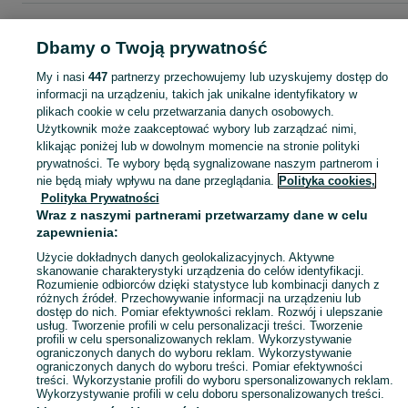
Strona główna
Zdrowie i Uroda
Makijaż
Usta
Pomadki
Pomadki -
Mazowieckie
Pomadki - Warszawa
Pomadki - Wilanów
Dbamy o Twoją prywatność
My i nasi
447
partnerzy przechowujemy lub uzyskujemy dostęp do
KATEGORIA
informacji na urządzeniu, takich jak unikalne identyfikatory w
plikach cookie w celu przetwarzania danych osobowych.
Użytkownik może zaakceptować wybory lub zarządzać nimi,
Zobacz Więc
Sprzedaż pomadek i szminek Warszawa ▶️ matowe, satynowe, nawilżające, kolorowe ✅ Duży wybór w atrakcyjnych cenach ☝ Przeglądaj ogłoszenia na OLX.pl!
klikając poniżej lub w dowolnym momencie na stronie polityki
prywatności. Te wybory będą sygnalizowane naszym partnerom i
nie będą miały wpływu na dane przeglądania.
Polityka cookies,
Mapa kategorii
Polityka Prywatności
Mapa miejscowości
Wraz z naszymi partnerami przetwarzamy dane w celu
zapewnienia:
Mapa ministron
Popularne wyszukiwania
Użycie dokładnych danych geolokalizacyjnych. Aktywne
skanowanie charakterystyki urządzenia do celów identyfikacji.
Rozumienie odbiorców dzięki statystyce lub kombinacji danych z
różnych źródeł. Przechowywanie informacji na urządzeniu lub
dostęp do nich. Pomiar efektywności reklam. Rozwój i ulepszanie
usług. Tworzenie profili w celu personalizacji treści. Tworzenie
profili w celu spersonalizowanych reklam. Wykorzystywanie
ograniczonych danych do wyboru reklam. Wykorzystywanie
ograniczonych danych do wyboru treści. Pomiar efektywności
treści. Wykorzystanie profili do wyboru spersonalizowanych reklam.
Wykorzystywanie profili w celu doboru spersonalizowanych treści.