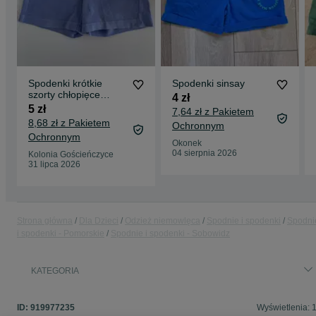
Spodenki krótkie
Spodenki sinsay
szorty chłopięce
4 zł
niemowlęce lato So
5 zł
7,64 zł z Pakietem
Cute Pepco 74
8,68 zł z Pakietem
Ochronnym
Ochronnym
Okonek
04 sierpnia 2026
Kolonia Gościeńczyce
31 lipca 2026
Strona główna
Dla Dzieci
Odzież niemowlęca
Spodnie i spodenki
Spodni
i spodenki - Pomorskie
Spodnie i spodenki - Sobowidz
KATEGORIA
ID:
919977235
Wyświetlenia: 