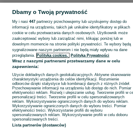
Dbamy o Twoją prywatność
My i nasi
447
partnerzy przechowujemy lub uzyskujemy dostęp do
Zaloguj się lub załóż konto na OLX, aby skontaktować się z t
informacji na urządzeniu, takich jak unikalne identyfikatory w plikach
sprzedającym
cookie w celu przetwarzania danych osobowych. Użytkownik może
zaakceptować wybory lub zarządzać nimi, klikając poniżej lub w
dowolnym momencie na stronie polityki prywatności. Te wybory będą
Zaloguj się / Załóż konto
sygnalizowane naszym partnerom i nie będą miały wpływu na dane
przeglądania.
Polityka cookies,
Polityka Prywatności
Wraz z naszymi partnerami przetwarzamy dane w celu
Kup
zapewnienia:
Użycie dokładnych danych geolokalizacyjnych. Aktywne skanowanie
charakterystyki urządzenia do celów identyfikacji. Rozumienie
odbiorców dzięki statystyce lub kombinacji danych z różnych źródeł.
Przechowywanie informacji na urządzeniu lub dostęp do nich. Pomiar
efektywności reklam. Rozwój i ulepszanie usług. Tworzenie profili w c
personalizacji treści. Tworzenie profili w celu spersonalizowanych
reklam. Wykorzystywanie ograniczonych danych do wyboru reklam.
Wykorzystywanie ograniczonych danych do wyboru treści. Pomiar
efektywności treści. Wykorzystanie profili do wyboru
spersonalizowanych reklam. Wykorzystywanie profili w celu doboru
spersonalizowanych treści.
Lista partnerów (dostawców)