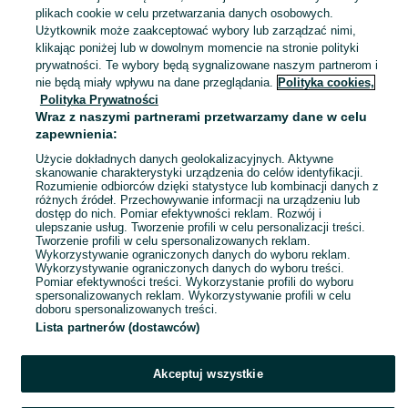
plikach cookie w celu przetwarzania danych osobowych.
Sobowidz
05 sierpnia 2026
Użytkownik może zaakceptować wybory lub zarządzać nimi,
29
klikając poniżej lub w dowolnym momencie na stronie polityki
prywatności. Te wybory będą sygnalizowane naszym partnerom i
nie będą miały wpływu na dane przeglądania.
Polityka cookies,
Breloczek różowy pelikan z piórem
Polityka Prywatności
5.10.15
Wraz z naszymi partnerami przetwarzamy dane w celu
7,99 zł
zapewnienia:
11,77 zł z Pakietem Ochronnym
Użycie dokładnych danych geolokalizacyjnych. Aktywne
skanowanie charakterystyki urządzenia do celów identyfikacji.
Sobowidz
05 sierpnia 2026
Rozumienie odbiorców dzięki statystyce lub kombinacji danych z
różnych źródeł. Przechowywanie informacji na urządzeniu lub
Różowy
Pozostałe
Inny
dostęp do nich. Pomiar efektywności reklam. Rozwój i
ulepszanie usług. Tworzenie profili w celu personalizacji treści.
Tworzenie profili w celu spersonalizowanych reklam.
Wykorzystywanie ograniczonych danych do wyboru reklam.
1
2
3
...
30
Wykorzystywanie ograniczonych danych do wyboru treści.
Pomiar efektywności treści. Wykorzystanie profili do wyboru
spersonalizowanych reklam. Wykorzystywanie profili w celu
doboru spersonalizowanych treści.
Lista partnerów (dostawców)
Akceptuj wszystkie