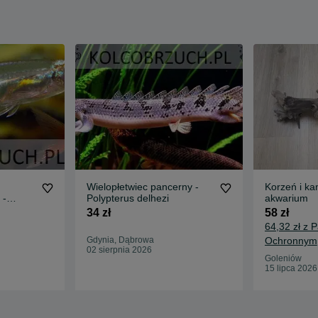
Wielopłetwiec pancerny -
Korzeń i ka
 -
Polypterus delhezi
akwarium
,
34 zł
58 zł
64,32 zł z 
Gdynia, Dąbrowa
Ochronnym
02 sierpnia 2026
Goleniów
15 lipca 2026