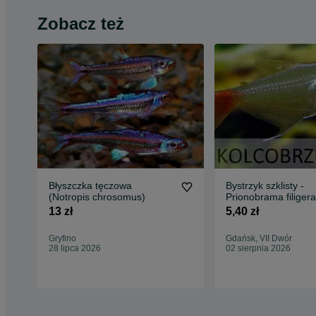
Zobacz też
Błyszczka tęczowa
Bystrzyk szklisty -
(Notropis chrosomus)
Prionobrama filigera
Promieniak - dowóz
13 zł
5,40 zł
wysyłka
Gryfino
Gdańsk, VII Dwór
28 lipca 2026
02 sierpnia 2026