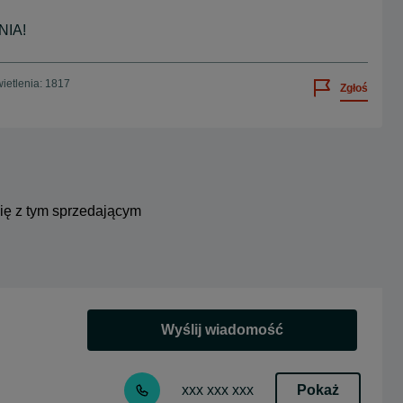
IA!
ietlenia: 1817
Zgłoś
się z tym sprzedającym
Wyślij wiadomość
Pokaż
xxx xxx xxx