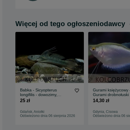
Więcej od tego ogłoszeniodawcy
Babka - Sicyopterus
Gurami księżycowy 
longifilis - dowozimy,
Gurami drobnołuski
wysyłamy
25 zł
14,30 zł
Gdańsk, Aniołki
Gdynia, Cisowa
Odświeżono dnia 06 sierpnia 2026
Odświeżono dnia 06 si