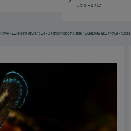
ariowe
Zwierzęta akwariowe - Zachodniopomorskie
Zwierzęta akwariowe - Szcze