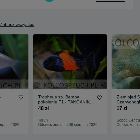
Zobacz wszystkie
-
Tropheus sp. Bemba
Ziemiojad S
pokolenie F1 - TANGANIKA
Czerwonogł
- IMPORT - dowóz, wysyłka
Geophagus
48 zł
17 zł
Toruń
Sopot, Centr
erpnia 2026
Odświeżono dnia 06 sierpnia 2026
Odświeżono d