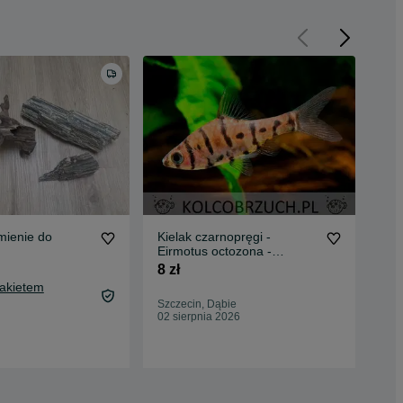
mienie do
Kielak czarnopręgi -
TR
Eirmotus octozona -
Akw
dowozimy do klienta,
Tra
8 zł
10 
wysyłamy
Roś
Pakietem
Szczecin, Dąbie
Sta
02 sierpnia 2026
Odś