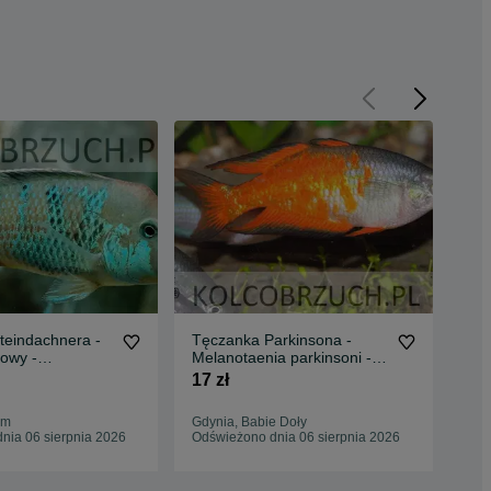
teindachnera -
Tęczanka Parkinsona -
Raz
owy -
Melanotaenia parkinsoni -
mac
 - dowóz
dowóz, wysyłka
dow
17 zł
4 z
um
Gdynia, Babie Doły
Koś
nia 06 sierpnia 2026
Odświeżono dnia 06 sierpnia 2026
Odś