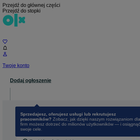
Przejdź do głównej części
Przejdź do stopki
Czat
Twoje konto
Dodaj ogłoszenie
Dla biznesu
opens in a new tab
Sprzedajesz, oferujesz usługi lub rekrutujesz
pracowników?
Zobacz, jak dzięki naszym rozwiązaniom dl
firm możesz dotrzeć do milionów użytkowników — i osiągną
swoje cele.