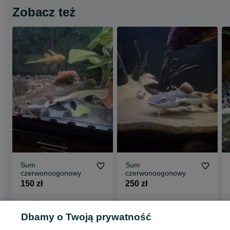
Zobacz też
Sum
Sum
czerwonoogonowy
czerwonoogonowy
150 zł
250 zł
Rzgów
Zalesie
20 lipca 2026
14 lipca 2026
Dbamy o Twoją prywatność