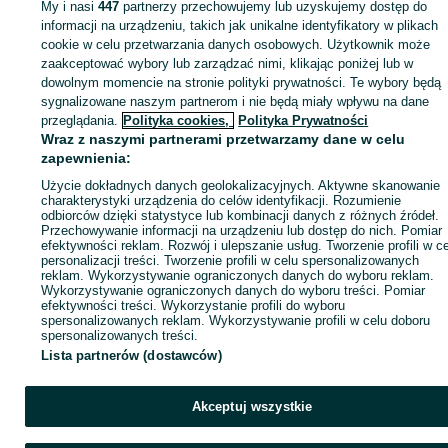
My i nasi
447
partnerzy przechowujemy lub uzyskujemy dostęp do
informacji na urządzeniu, takich jak unikalne identyfikatory w plikach
Strona główna
Zwierzęta
Akwarystyka
Zwierzęta akwariowe
Zwierzęta
cookie w celu przetwarzania danych osobowych. Użytkownik może
akwariowe - Śląskie
Zwierzęta akwariowe - Rybnik
zaakceptować wybory lub zarządzać nimi, klikając poniżej lub w
dowolnym momencie na stronie polityki prywatności. Te wybory będą
KATEGORIA
sygnalizowane naszym partnerom i nie będą miały wpływu na dane
przeglądania.
Polityka cookies,
Polityka Prywatności
Wraz z naszymi partnerami przetwarzamy dane w celu
ID:
1060347215
Wyświetlenia: 6
zapewnienia:
Użycie dokładnych danych geolokalizacyjnych. Aktywne skanowanie
charakterystyki urządzenia do celów identyfikacji. Rozumienie
Zadzwoń / SMS
Wyślij wiadomość
odbiorców dzięki statystyce lub kombinacji danych z różnych źródeł.
Przechowywanie informacji na urządzeniu lub dostęp do nich. Pomiar
efektywności reklam. Rozwój i ulepszanie usług. Tworzenie profili w c
personalizacji treści. Tworzenie profili w celu spersonalizowanych
reklam. Wykorzystywanie ograniczonych danych do wyboru reklam.
Wykorzystywanie ograniczonych danych do wyboru treści. Pomiar
efektywności treści. Wykorzystanie profili do wyboru
spersonalizowanych reklam. Wykorzystywanie profili w celu doboru
spersonalizowanych treści.
Lista partnerów (dostawców)
Akceptuj wszystkie