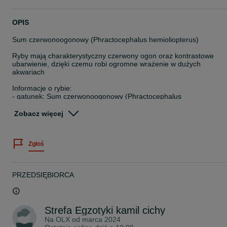
OPIS
Sum czerwonoogonowy (Phractocephalus hemioliopterus)
Ryby mają charakterystyczny czerwony ogon oraz kontrastowe
ubarwienie, dzięki czemu robi ogromne wrażenie w dużych
akwariach
Informacje o rybie:
- gatunek: Sum czerwonoogonowy (Phractocephalus
hemioliopterus)
- wielkość: ok. 10cm
Zobacz więcej
- pochodzenie: Ameryka Południowa
- temperament: drapieżnik
-wymaga bardzo dużego zbiornika
Zgłoś
Ryba jest zdrowa, w dobrej kondycji i ma bardzo dobry apetyt.
Przyjmuje pokarmy mięsne (ryby, krewetki, mrożonki, pellet dla
dużych drapieżników).
PRZEDSIĘBIORCA
Dlaczego warto:
- efektowna, duża ryba przyciągająca uwagę
- idealna do bardzo dużych akwariów lub zbiorników pokazowych
- ciekawa i inteligentna ryba drapieżna
Strefa Egzotyki kamil cichy
Możliwy odbiór osobisty w Rybniku ul. Hallera 29
Na OLX od
marca 2024