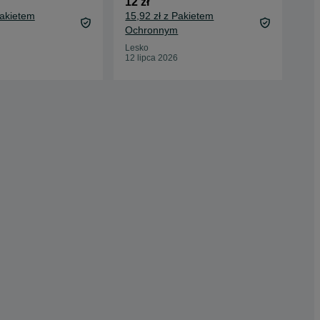
12 zł
30 
Pakietem
15,92 zł z Pakietem
34,
Ochronnym
Oc
Lesko
Ra
12 lipca 2026
02 