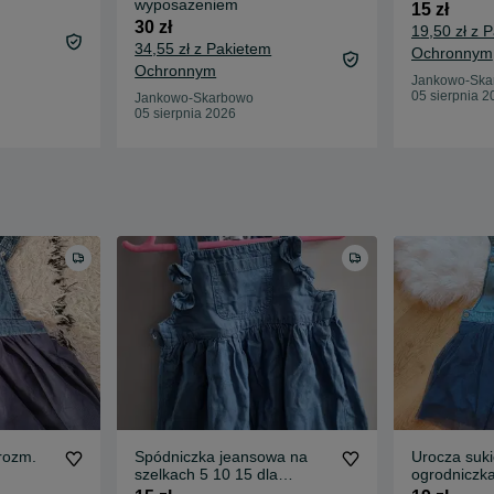
wyposażeniem
15 zł
30 zł
19,50 zł z 
34,55 zł z Pakietem
Ochronnym
Ochronnym
Jankowo-Ska
05 sierpnia 2
Jankowo-Skarbowo
05 sierpnia 2026
rozm.
Spódniczka jeansowa na
Urocza suk
szelkach 5 10 15 dla
ogrodniczka
dziewczynki na 92 cm
dziewczęca