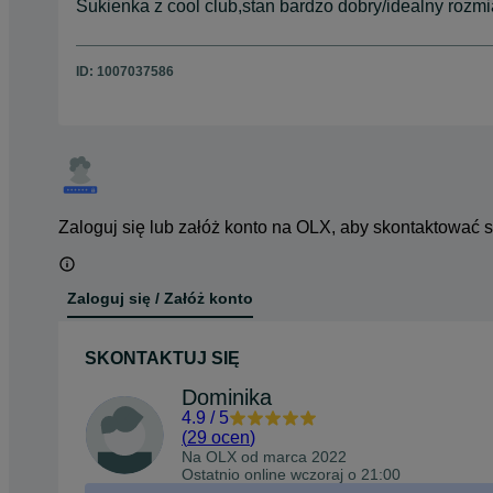
Sukienka z cool club,stan bardzo dobry/idealny rozm
ID:
1007037586
Zaloguj się lub załóż konto na OLX, aby skontaktować 
Zaloguj się / Załóż konto
SKONTAKTUJ SIĘ
Dominika
4.9
/
5
(
29 ocen
)
Na OLX od
marca 2022
Ostatnio online wczoraj o 21:00