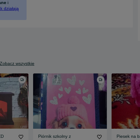
ane
i
k działają
Zobacz wszystkie
ED
Piórnik szkolny z
Piesek na b