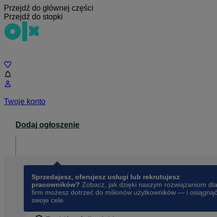
Przejdź do głównej części
Przejdź do stopki
Czat
Twoje konto
Dodaj ogłoszenie
Dla biznesu
opens in a new tab
Sprzedajesz, oferujesz usługi lub rekrutujesz
pracowników?
Zobacz, jak dzięki naszym rozwiązaniom dl
firm możesz dotrzeć do milionów użytkowników — i osiągną
swoje cele.