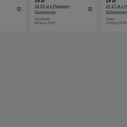
15 zł
19 zł
wiosna lato
18,53 zł z Pakietem
23,17 zł z 
Ochronnym
Ochronnym
Grzybowo
Turek
08 lipca 2026
20 lipca 2026