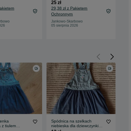
da
25 zł
20 
Pakietem
29,38 zł z Pakietem
24,
Ochronnym
Oc
rbowo
Jankowo-Skarbowo
026
05 sierpnia 2026
Jan
04 
ienka
Spódnica na szelkach
Suk
 z tiulem
niebieska dla dziewczynki,
roz
 granatowa
rozmiar 116, Smyk