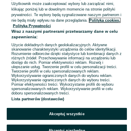
Użytkownik może zaakceptować wybory lub zarządzać nimi,
M / 38
Wielokolorowy
klikając poniżej lub w dowolnym momencie na stronie polityki
Pozostałe
Inny
prywatności. Te wybory będą sygnalizowane naszym partnerom i
nie będą miały wpływu na dane przeglądania.
Polityka cookies,
Polityka Prywatności
Spodenki dla chłopca
Wraz z naszymi partnerami przetwarzamy dane w celu
13 zł
zapewnienia:
16,96 zł z Pakietem Ochronnym
Użycie dokładnych danych geolokalizacyjnych. Aktywne
skanowanie charakterystyki urządzenia do celów identyfikacji.
Jankowo-Skarbowo
Rozumienie odbiorców dzięki statystyce lub kombinacji danych z
04 sierpnia 2026
różnych źródeł. Przechowywanie informacji na urządzeniu lub
110
Granatowy
dostęp do nich. Pomiar efektywności reklam. Rozwój i
ulepszanie usług. Tworzenie profili w celu personalizacji treści.
Tworzenie profili w celu spersonalizowanych reklam.
Wykorzystywanie ograniczonych danych do wyboru reklam.
1
2
3
...
9
Wykorzystywanie ograniczonych danych do wyboru treści.
Pomiar efektywności treści. Wykorzystanie profili do wyboru
spersonalizowanych reklam. Wykorzystywanie profili w celu
doboru spersonalizowanych treści.
Lista partnerów (dostawców)
Akceptuj wszystkie
Akceptuj niezbędne