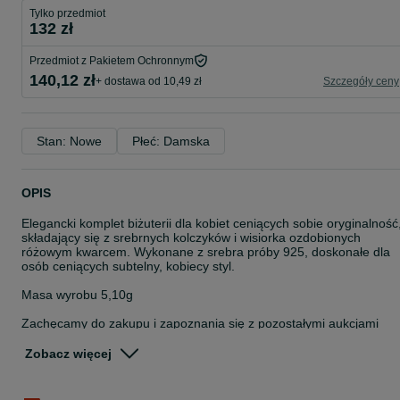
Tylko przedmiot
132 zł
Przedmiot z Pakietem Ochronnym
140,12 zł
+ dostawa od 10,49 zł
Szczegóły ceny
Stan: Nowe
Płeć: Damska
OPIS
Elegancki komplet biżuterii dla kobiet ceniących sobie oryginalność
składający się z srebrnych kolczyków i wisiorka ozdobionych
różowym kwarcem. Wykonane z srebra próby 925, doskonałe dla
osób ceniących subtelny, kobiecy styl.
Masa wyrobu 5,10g
Zachęcamy do zakupu i zapoznania się z pozostałymi aukcjami
Komplet dostępny również stacjonarnie w Gliwicach przy ul
Zobacz więcej
Daszyńskiego 1
Poniedziałek - piątek 9:00-17:00
Sobota 9:00-13:00