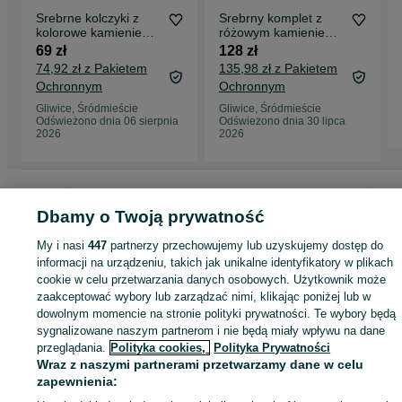
Srebrne kolczyki z
Srebrny komplet z
kolorowe kamienie
różowym kamieniem,
srebro 925
próba 925
69 zł
128 zł
74,92 zł z Pakietem
135,98 zł z Pakietem
Ochronnym
Ochronnym
Gliwice, Śródmieście
Gliwice, Śródmieście
Odświeżono dnia 06 sierpnia
Odświeżono dnia 30 lipca
2026
2026
Strona główna
Moda
Biżuteria
Zestawy biżuterii
Zestawy biżuterii - Śląski
Zestawy biżuterii - Gliwice
Zestawy biżuterii - Śródmieście
Dbamy o Twoją prywatność
My i nasi
447
partnerzy przechowujemy lub uzyskujemy dostęp do
KATEGORIA
informacji na urządzeniu, takich jak unikalne identyfikatory w plikach
cookie w celu przetwarzania danych osobowych. Użytkownik może
zaakceptować wybory lub zarządzać nimi, klikając poniżej lub w
ID:
1043719733
Wyświetlenia: 
dowolnym momencie na stronie polityki prywatności. Te wybory będą
sygnalizowane naszym partnerom i nie będą miały wpływu na dane
przeglądania.
Polityka cookies,
Polityka Prywatności
Kup
Wraz z naszymi partnerami przetwarzamy dane w celu
zapewnienia: