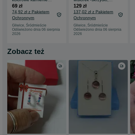
srebro 925
srebro 925
69 zł
129 zł
74,92 zł z Pakietem
137,02 zł z Pakietem
Ochronnym
Ochronnym
Gliwice, Śródmieście
Gliwice, Śródmieście
Odświeżono dnia 06 sierpnia
Odświeżono dnia 06 sierpnia
2026
2026
Zobacz też