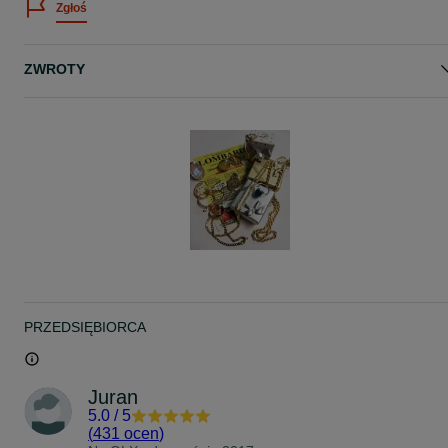
Zgłoś
Nr.2521K
ZWROTY
PRZEDSIĘBIORCA
Juran
5.0
/
5
(
431 ocen
)