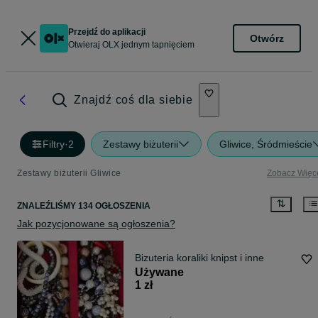
Przejdź do aplikacji
Otwórz
Otwieraj OLX jednym tapnięciem
Znajdź coś dla siebie
Filtry
·
2
Zestawy biżuterii
Gliwice, Śródmieście
Zestawy biżuterii Gliwice
Zobacz Więc
ZNALEŹLIŚMY 134 OGŁOSZENIA
Jak pozycjonowane są ogłoszenia?
Bizuteria koraliki knipst i inne
Używane
1 zł