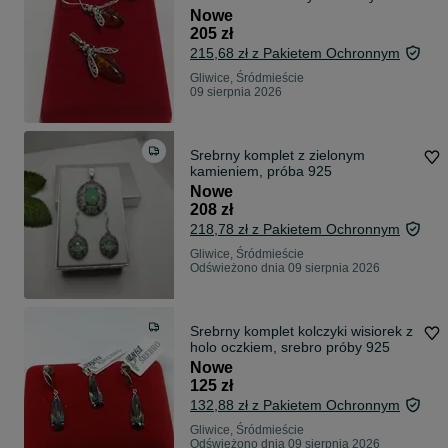
925
Nowe
205 zł
215,68 zł z Pakietem Ochronnym
Gliwice, Śródmieście
09 sierpnia 2026
Srebrny komplet z zielonym
kamieniem, próba 925
Nowe
208 zł
218,78 zł z Pakietem Ochronnym
Gliwice, Śródmieście
Odświeżono dnia 09 sierpnia 2026
Srebrny komplet kolczyki wisiorek z
holo oczkiem, srebro próby 925
Nowe
125 zł
132,88 zł z Pakietem Ochronnym
Gliwice, Śródmieście
Odświeżono dnia 09 sierpnia 2026