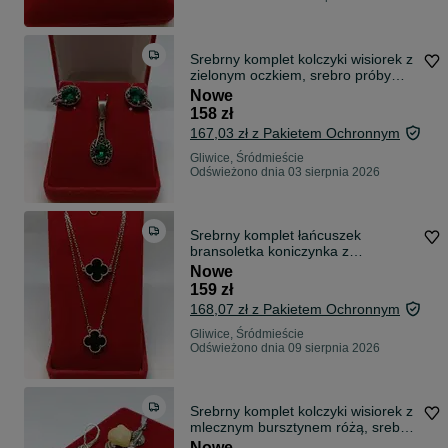
Srebrny komplet kolczyki wisiorek z
zielonym oczkiem, srebro próby
925
Nowe
158 zł
167,03 zł z Pakietem Ochronnym
Gliwice, Śródmieście
Odświeżono dnia 03 sierpnia 2026
Srebrny komplet łańcuszek
bransoletka koniczynka z
Onyksem, srebro próby 925
Nowe
159 zł
168,07 zł z Pakietem Ochronnym
Gliwice, Śródmieście
Odświeżono dnia 09 sierpnia 2026
Srebrny komplet kolczyki wisiorek z
mlecznym bursztynem różą, srebro
próby 925
Nowe