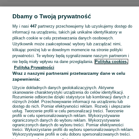
Strona główna
Moda
Biżuteria
Zestawy biżuterii
Zestawy biżuterii - Śląski
Zestawy biżuterii - Gliwice
Zestawy biżuterii - Śródmieście
Dbamy o Twoją prywatność
My i nasi
447
partnerzy przechowujemy lub uzyskujemy dostęp do
KATEGORIA
informacji na urządzeniu, takich jak unikalne identyfikatory w
plikach cookie w celu przetwarzania danych osobowych.
Użytkownik może zaakceptować wybory lub zarządzać nimi,
Zobacz Więc
Szeroki wybór zestawów biżuterii Gliwice ▶️ srebrne, złote, kompletne i na prezent ✅ Nowe i używane w dobrych cenach ✌ Sprawdź oferty na OLX.pl!
klikając poniżej lub w dowolnym momencie na stronie polityki
prywatności. Te wybory będą sygnalizowane naszym partnerom i
nie będą miały wpływu na dane przeglądania.
Polityka cookies,
Mapa kategorii
Polityka Prywatności
Mapa miejscowości
Wraz z naszymi partnerami przetwarzamy dane w celu
zapewnienia:
Mapa ministron
Popularne wyszukiwania
Użycie dokładnych danych geolokalizacyjnych. Aktywne
skanowanie charakterystyki urządzenia do celów identyfikacji.
Rozumienie odbiorców dzięki statystyce lub kombinacji danych z
różnych źródeł. Przechowywanie informacji na urządzeniu lub
dostęp do nich. Pomiar efektywności reklam. Rozwój i ulepszanie
usług. Tworzenie profili w celu personalizacji treści. Tworzenie
profili w celu spersonalizowanych reklam. Wykorzystywanie
ograniczonych danych do wyboru reklam. Wykorzystywanie
ograniczonych danych do wyboru treści. Pomiar efektywności
treści. Wykorzystanie profili do wyboru spersonalizowanych reklam.
Wykorzystywanie profili w celu doboru spersonalizowanych treści.