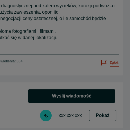
diagnostycznej pod katem wycieków, korozji podwozia i
użycia zawieszenia, opon itd
egocjacji ceny ostatecznej, o ile samochód będzie
ma fotografiami i filmami.
kać się w danej lokalizacji.
wietlenia: 364
Zgłoś
Wyślij wiadomość
Pokaż
xxx xxx xxx