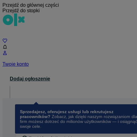
Przejdź do głównej części
Przejdź do stopki
Czat
Twoje konto
Dodaj ogłoszenie
Dla biznesu
opens in a new tab
Sprzedajesz, oferujesz usługi lub rekrutujesz
pracowników?
Zobacz, jak dzięki naszym rozwiązaniom dl
firm możesz dotrzeć do milionów użytkowników — i osiągną
swoje cele.