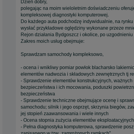
Dzień dobry,
polegając na moim wieloletnim doświadczeniu oferu
kompleksowej diagnostyki komputerowej.
Do każdego auta podchodzę indywidualnie, na rynku
wysłać przykładowe oględziny wykonane przeze mni
Rejon działania Bydgoszcz i okolice, po uzgodnieniu 
Zakres moich usług obejmuje:
Sprawdzam samochody kompleksowo,
- ocena i wnikliwy pomiar powłok blacharsko lakiern
elementów nadwozia i składowych zewnętrznych tj refle
- Sprawdzenie elementów konstrukcyjnych, ważnych d
bezpieczeństwa i ich mocowania, poduszki powietrzne/
bezpieczeństwa
- Sprawdzenie techniczne obejmujące ocenę i spra
samochodu; silnik i jego osprzęt, skrzynia biegów, z
jej stopień zaawansowania i wiele innych
- Ocena stopnia zużycia elementów eksploatacyjnyc
- Pełna diagnostyka komputerowa, sprawdzenie pos
zapisanego w tzw „zamrożonych ramkach”