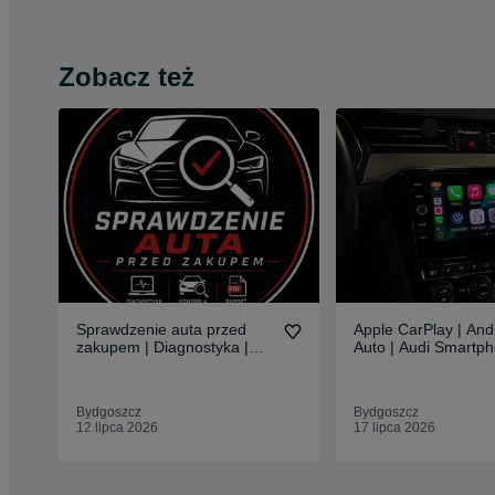
Zobacz też
Sprawdzenie auta przed
Apple CarPlay | And
zakupem | Diagnostyka |
Auto | Audi Smartph
Raport PDF
Audi Phone Apps | 
CONNECT VW | Full
SEAT | Smart Link 
Bydgoszcz
Bydgoszcz
Audi VW Seat Skod
12 lipca 2026
17 lipca 2026
Porsche