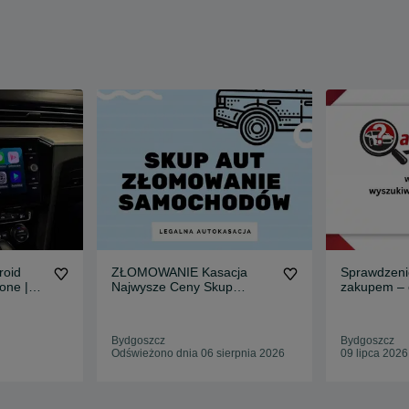
roid
ZŁOMOWANIE Kasacja
Sprawdzeni
one |
Najwysze Ceny Skup
zakupem – 
APP
Samochodow Aut BEZ
pomoc przy
 Link
OPŁAT gotowka w 15 minut
SKODA |
Bydgoszcz
Bydgoszcz
a
Odświeżono dnia 06 sierpnia 2026
09 lipca 2026