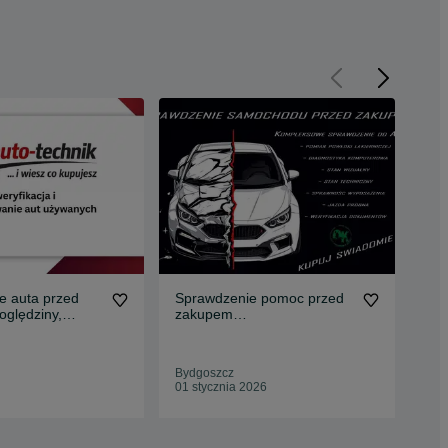
e auta przed
Sprawdzenie pomoc przed
Sku
oględziny,
zakupem
oko
 kupnie
samochodu/diagnostyka
/miernik lakieru
Bydgoszcz
Byd
01 stycznia 2026
Odś