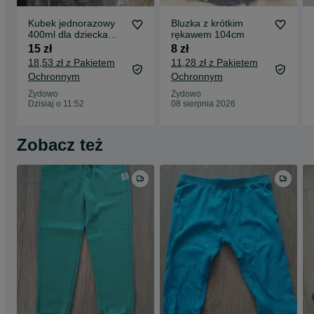
Kubek jednorazowy
Bluzka z krótkim
400ml dla dziecka
rękawem 104cm
20SZT
15 zł
8 zł
18,53 zł z Pakietem
11,28 zł z Pakietem
Ochronnym
Ochronnym
Żydowo
Żydowo
Dzisiaj o 11:52
08 sierpnia 2026
Zobacz też