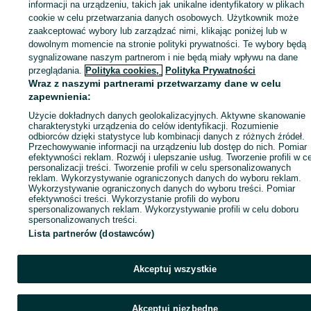
Zaloguj się lub załóż konto na OLX, aby skontaktować się z t
informacji na urządzeniu, takich jak unikalne identyfikatory w plikach
sprzedającym
cookie w celu przetwarzania danych osobowych. Użytkownik może
zaakceptować wybory lub zarządzać nimi, klikając poniżej lub w
dowolnym momencie na stronie polityki prywatności. Te wybory będą
sygnalizowane naszym partnerom i nie będą miały wpływu na dane
Zaloguj się / Załóż konto
przeglądania.
Polityka cookies,
Polityka Prywatności
Wraz z naszymi partnerami przetwarzamy dane w celu
Kup
zapewnienia:
Użycie dokładnych danych geolokalizacyjnych. Aktywne skanowanie
charakterystyki urządzenia do celów identyfikacji. Rozumienie
odbiorców dzięki statystyce lub kombinacji danych z różnych źródeł.
Przechowywanie informacji na urządzeniu lub dostęp do nich. Pomiar
efektywności reklam. Rozwój i ulepszanie usług. Tworzenie profili w c
personalizacji treści. Tworzenie profili w celu spersonalizowanych
reklam. Wykorzystywanie ograniczonych danych do wyboru reklam.
Wykorzystywanie ograniczonych danych do wyboru treści. Pomiar
efektywności treści. Wykorzystanie profili do wyboru
spersonalizowanych reklam. Wykorzystywanie profili w celu doboru
spersonalizowanych treści.
Lista partnerów (dostawców)
Akceptuj wszystkie
Akceptuj niezbędne