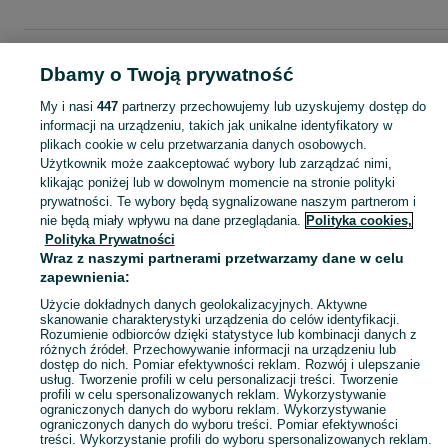
Strona główna
Dla Dzieci
Ubranka dla dziewczynek
Spodnie i spodenki
Dbamy o Twoją prywatność
Spodnie
Spodnie - Wielkopolskie
Spodnie - Żydowo
My i nasi
447
partnerzy przechowujemy lub uzyskujemy dostęp do
informacji na urządzeniu, takich jak unikalne identyfikatory w
KATEGORIA
plikach cookie w celu przetwarzania danych osobowych.
Użytkownik może zaakceptować wybory lub zarządzać nimi,
garnitur dla dziewczynki
,
spodnie dzwony dla dziewczynki
,
strój gimnastyczny
Zobacz Więc
klikając poniżej lub w dowolnym momencie na stronie polityki
prywatności. Te wybory będą sygnalizowane naszym partnerom i
nie będą miały wpływu na dane przeglądania.
Polityka cookies,
Mapa kategorii
Polityka Prywatności
Mapa miejscowości
Wraz z naszymi partnerami przetwarzamy dane w celu
zapewnienia:
Mapa ministron
Popularne wyszukiwania
Użycie dokładnych danych geolokalizacyjnych. Aktywne
skanowanie charakterystyki urządzenia do celów identyfikacji.
Rozumienie odbiorców dzięki statystyce lub kombinacji danych z
różnych źródeł. Przechowywanie informacji na urządzeniu lub
dostęp do nich. Pomiar efektywności reklam. Rozwój i ulepszanie
usług. Tworzenie profili w celu personalizacji treści. Tworzenie
profili w celu spersonalizowanych reklam. Wykorzystywanie
ograniczonych danych do wyboru reklam. Wykorzystywanie
ograniczonych danych do wyboru treści. Pomiar efektywności
treści. Wykorzystanie profili do wyboru spersonalizowanych reklam.