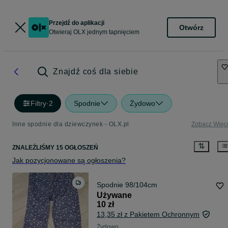
Przejdź do aplikacji
Otwórz
Otwieraj OLX jednym tapnięciem
Znajdź coś dla siebie
Filtry
·
2
Spodnie
Żydowo
Inne spodnie dla dziewczynek - OLX.pl
Zobacz Więc
ZNALEŹLIŚMY 15 OGŁOSZEŃ
Jak pozycjonowane są ogłoszenia?
Spodnie 98/104cm
Używane
10 zł
13,35 zł z Pakietem Ochronnym
Żydowo