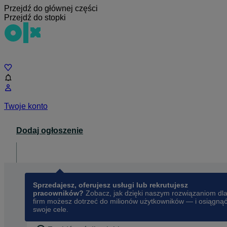
Przejdź do głównej części
Przejdź do stopki
Czat
Twoje konto
Dodaj ogłoszenie
Dla biznesu
opens in a new tab
Sprzedajesz, oferujesz usługi lub rekrutujesz
pracowników?
Zobacz, jak dzięki naszym rozwiązaniom dl
firm możesz dotrzeć do milionów użytkowników — i osiągną
swoje cele.