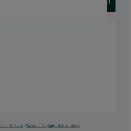
Szukaj
kolne - Wrocław
Pozostałe Artykuły szkolne - Krzyki