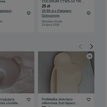
owa
COLORUM CTWS-14 TWS
US
Brzoskwiniowy
CO
25 zł
35 
Ła
Pakietem
29,89 zł z Pakietem
40,
Ochronnym
Oc
ki
Wrocław, Krzyki
Wro
10 lipca 2026
10 
orygującą
Podkładka dziecięca
Łąc
cka condide
silikonowa 2szt łapacz
kos
resztek
czł