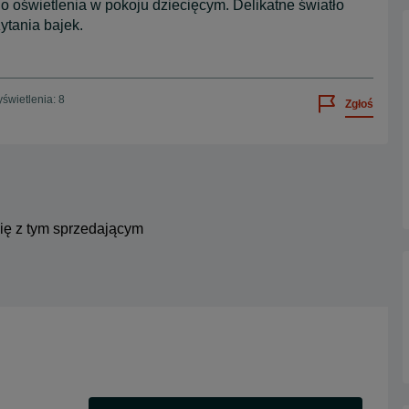
o oświetlenia w pokoju dziecięcym. Delikatne światło
ytania bajek.
świetlenia: 8
Zgłoś
się z tym sprzedającym