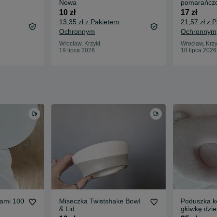
Nowa
pomarańcz
10 zł
17 zł
13,35 zł z Pakietem
21,57 zł z 
Ochronnym
Ochronnym
Wrocław, Krzyki
Wrocław, Krzy
19 lipca 2026
10 lipca 2026
gami 100
Miseczka Twistshake Bowl
Poduszka k
& Lid
główkę dzie
expert