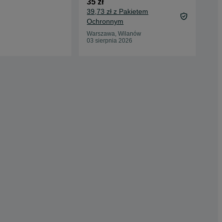
35 zł
25 
39,73 zł z Pakietem
29,
Ochronnym
Oc
Warszawa, Wilanów
Chr
03 sierpnia 2026
15 