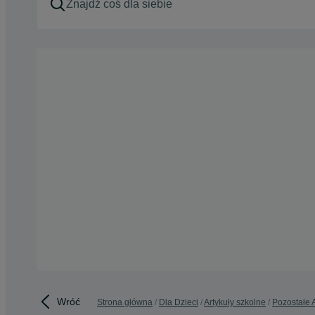
Wróć
Strona główna
Dla Dzieci
Artykuły szkolne
Pozostałe A