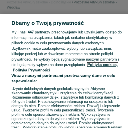
Pozostałe Artykuły szkolne - Dolnośląskie
Pozostałe Artykuły szkolne -
Wrocław
Dbamy o Twoją prywatność
POLSKA » DOLNOŚLĄSKIE » WROCŁAW
My i nasi
447
partnerzy przechowujemy lub uzyskujemy dostęp do
informacji na urządzeniu, takich jak unikalne identyfikatory w
KATEGORIA
plikach cookie w celu przetwarzania danych osobowych.
Użytkownik może zaakceptować wybory lub zarządzać nimi,
bidon szkolny
,
worek na obuwie
,
śniadaniówka szkolna
Zobacz Więc
klikając poniżej lub w dowolnym momencie na stronie polityki
prywatności. Te wybory będą sygnalizowane naszym partnerom i
nie będą miały wpływu na dane przeglądania.
Polityka cookies,
Mapa kategorii
Polityka Prywatności
Mapa miejscowości
Wraz z naszymi partnerami przetwarzamy dane w celu
zapewnienia:
Mapa ministron
Popularne wyszukiwania
Użycie dokładnych danych geolokalizacyjnych. Aktywne
skanowanie charakterystyki urządzenia do celów identyfikacji.
Rozumienie odbiorców dzięki statystyce lub kombinacji danych z
różnych źródeł. Przechowywanie informacji na urządzeniu lub
dostęp do nich. Pomiar efektywności reklam. Rozwój i ulepszanie
usług. Tworzenie profili w celu personalizacji treści. Tworzenie
profili w celu spersonalizowanych reklam. Wykorzystywanie
ograniczonych danych do wyboru reklam. Wykorzystywanie
ograniczonych danych do wyboru treści. Pomiar efektywności
treści. Wykorzystanie profili do wyboru spersonalizowanych reklam.