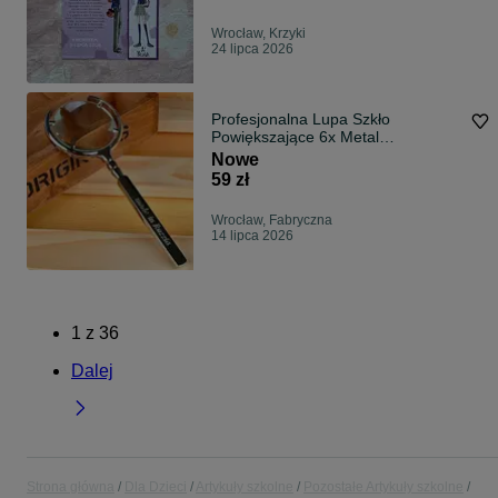
Wrocław, Krzyki
24 lipca 2026
Profesjonalna Lupa Szkło
Powiększające 6x Metal
Powiększenie 6X Meta
Nowe
59 zł
Wrocław, Fabryczna
14 lipca 2026
1
z
36
Dalej
Strona główna
Dla Dzieci
Artykuły szkolne
Pozostałe Artykuły szkolne