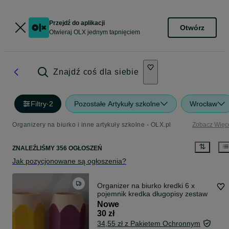
Przejdź do aplikacji
Otwórz
Otwieraj OLX jednym tapnięciem
Znajdź coś dla siebie
Filtry
·
2
Pozostałe Artykuły szkolne
Wrocław
Organizery na biurko i inne artykuły szkolne - OLX.pl
Zobacz Więc
ZNALEŹLIŚMY 356 OGŁOSZEŃ
Jak pozycjonowane są ogłoszenia?
Organizer na biurko kredki 6 x
pojemnik kredka długopisy zestaw
Nowe
30 zł
34,55 zł z Pakietem Ochronnym