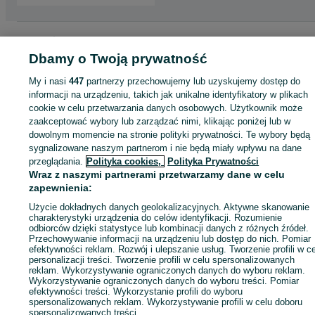
Strona główna
Sport i Hobby
Rowery
Rowery elektryczne
Rowery
elektryczne - Wielkopolskie
Rowery elektryczne - Poznań
Rowery elektrycz
Dbamy o Twoją prywatność
- Naramowice
My i nasi
447
partnerzy przechowujemy lub uzyskujemy dostęp do
informacji na urządzeniu, takich jak unikalne identyfikatory w plikach
KATEGORIA
cookie w celu przetwarzania danych osobowych. Użytkownik może
zaakceptować wybory lub zarządzać nimi, klikając poniżej lub w
dowolnym momencie na stronie polityki prywatności. Te wybory będą
ID:
1018985225
Wyświetlenia: 1
sygnalizowane naszym partnerom i nie będą miały wpływu na dane
przeglądania.
Polityka cookies,
Polityka Prywatności
Wraz z naszymi partnerami przetwarzamy dane w celu
Wyślij wiadomość
zapewnienia:
Użycie dokładnych danych geolokalizacyjnych. Aktywne skanowanie
charakterystyki urządzenia do celów identyfikacji. Rozumienie
odbiorców dzięki statystyce lub kombinacji danych z różnych źródeł.
Przechowywanie informacji na urządzeniu lub dostęp do nich. Pomiar
efektywności reklam. Rozwój i ulepszanie usług. Tworzenie profili w c
personalizacji treści. Tworzenie profili w celu spersonalizowanych
reklam. Wykorzystywanie ograniczonych danych do wyboru reklam.
Wykorzystywanie ograniczonych danych do wyboru treści. Pomiar
efektywności treści. Wykorzystanie profili do wyboru
spersonalizowanych reklam. Wykorzystywanie profili w celu doboru
spersonalizowanych treści.