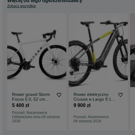
Więcej od tego ogłoszeniodawcy
i produkowanych w fabryce zlokalizowanej pod Pragą. Marka w
Zobacz wszystkie
pełni koncentruje się na produkcji e-rowerów i sportowych hulajnóg
Swoim klientom oferuje doskonałe właściwości jezdne produktów,
które podkreślają markowe komponenty światowych producentów
takich jak SRAM, SHIMANO, BOSCH, ROCKSHOX, SR SUNTOUR,
MAXXIS, SCHWALBE i inne. Najnowsze technologie produkcyjne
oraz dopracowany design zapewniają klientom jeszcze wyższą
jakość.
Części i serwis dostępne na każdym etapie użytkowania.
Rower gravel Storm
Rower elektryczny
Focus 5.0, 52 cm
Crussis e-Largo 9.10
(miętowy-czarny)
( 720 Wh), rama 20"
5 400 zł
9 900 zł
Obornicka 337,
Poznań, Naramowice
Poznań
Odświeżono dnia 06 sierpnia
Poznań, Naramowice
2026
06 sierpnia 2026