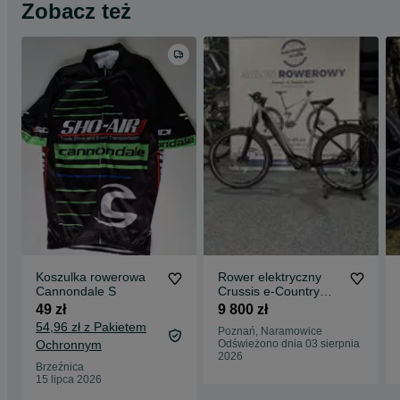
Zobacz też
Koszulka rowerowa
Rower elektryczny
Cannondale S
Crussis e-Country
10.10-(720 Wh) (19)
49 zł
9 800 zł
Raty 0%
54,96 zł z Pakietem
Poznań, Naramowice
Ochronnym
Odświeżono dnia 03 sierpnia
2026
Brzeźnica
15 lipca 2026