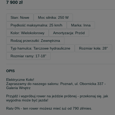
7 900 zł
Stan: Nowe
Moc silnika: 250 W
Prędkość maksymalna: 25 km/h
Marka: Inna
Kolor: Wielokolorowy
Amortyzacja: Przód
Rodzaj przerzutki: Zewnętrzna
Typ hamulca: Tarczowe hydrauliczne
Rozmiar koła: 28"
Rozmiar ramy: 17-18"
OPIS
Elektryczne Koło!
Zapraszamy do naszego salonu: Poznań, ul. Obornicka 337 -
Galeria Wnętrz
Przyjdź i wypróbuj rower na jeździe próbnej - przekonaj się, jak
wygodna może być jazda!
Raty 0% - ten rower możesz mieć już od 790 zł/mies.
Dostępne od ręki - odbierz swój rower bez czekania!