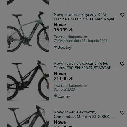
Nowy rower elektryczny KTM
Macina Cross SX Elite Men Royal
Teal Matt, gwarancja, FV
Nowe
15 799 zł
Poznań, Naramowice
Odświeżono dnia 05 sierpnia 2026
Błękitny
Nowy rower elektryczny Kellys
Theos F90 SH 29″/27,5″ 820Wh,
gwar., FV
Nowe
21 999 zł
Poznań, Naramowice
31 lipca 2026
Czarny
Nowy rower elektryczny
Cannondale Moterra SL 2 SBK,
Full, gwarancja, FV
Nowe