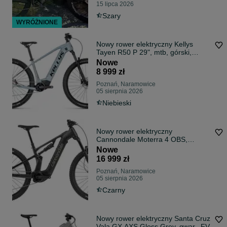
15 lipca 2026
Szary
WYRÓŻNIONE
Nowy rower elektryczny Kellys
Tayen R50 P 29", mtb, górski,
gwar., FV
Nowe
8 999 zł
Poznań, Naramowice
05 sierpnia 2026
Niebieski
Nowy rower elektryczny
Cannondale Moterra 4 OBS,
gwarancja, FV
Nowe
16 999 zł
Poznań, Naramowice
05 sierpnia 2026
Czarny
Nowy rower elektryczny Santa Cruz
Vala GX AXS Gloss Grey, gwar., FV