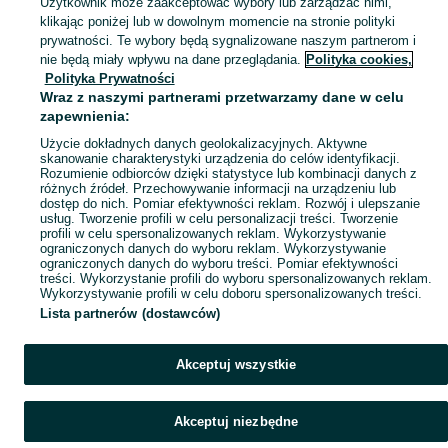
Użytkownik może zaakceptować wybory lub zarządzać nimi,
klikając poniżej lub w dowolnym momencie na stronie polityki
prywatności. Te wybory będą sygnalizowane naszym partnerom i
Mapa kategorii
nie będą miały wpływu na dane przeglądania.
Polityka cookies,
Mapa miejscowości
Polityka Prywatności
Wraz z naszymi partnerami przetwarzamy dane w celu
Mapa ministron
zapewnienia:
Popularne wyszukiwania
Użycie dokładnych danych geolokalizacyjnych. Aktywne
skanowanie charakterystyki urządzenia do celów identyfikacji.
Rozumienie odbiorców dzięki statystyce lub kombinacji danych z
różnych źródeł. Przechowywanie informacji na urządzeniu lub
dostęp do nich. Pomiar efektywności reklam. Rozwój i ulepszanie
usług. Tworzenie profili w celu personalizacji treści. Tworzenie
profili w celu spersonalizowanych reklam. Wykorzystywanie
ograniczonych danych do wyboru reklam. Wykorzystywanie
ograniczonych danych do wyboru treści. Pomiar efektywności
treści. Wykorzystanie profili do wyboru spersonalizowanych reklam.
Wykorzystywanie profili w celu doboru spersonalizowanych treści.
Lista partnerów (dostawców)
Akceptuj wszystkie
Akceptuj niezbędne