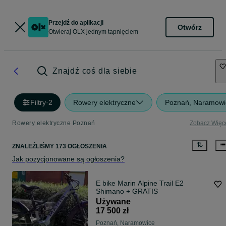
Przejdź do aplikacji
Otwórz
Otwieraj OLX jednym tapnięciem
Znajdź coś dla siebie
Filtry
·
2
Rowery elektryczne
Poznań, Naramowi
Rowery elektryczne Poznań
Zobacz Więc
ZNALEŹLIŚMY 173 OGŁOSZENIA
Jak pozycjonowane są ogłoszenia?
E bike Marin Alpine Trail E2
Shimano + GRATIS
Używane
17 500 zł
Poznań, Naramowice