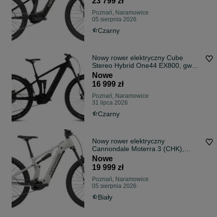
23 799 zł
Poznań, Naramowice
05 sierpnia 2026
Czarny
Nowy rower elektryczny Cube
Stereo Hybrid One44 EX800, gwar.,
FV
Nowe
16 999 zł
Poznań, Naramowice
31 lipca 2026
Czarny
Nowy rower elektryczny
Cannondale Moterra 3 (CHK),
gwarancja, FV
Nowe
19 999 zł
Poznań, Naramowice
05 sierpnia 2026
Biały