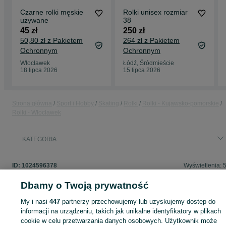
Czarne rolki męskie
Rolki unisex rozmiar
używane
38
45 zł
250 zł
50,80 zł z Pakietem
264 zł z Pakietem
Ochronnym
Ochronnym
Włocławek
Łódź, Śródmieście
18 lipca 2026
15 lipca 2026
Strona główna
Sport i Hobby
Skating
Rolki
Rolki - Kujawsko-pomorskie
Rolki - Włocławek
KATEGORIA
ID:
1024596378
Wyświetlenia: 
Dbamy o Twoją prywatność
My i nasi
447
partnerzy przechowujemy lub uzyskujemy dostęp do
Zaloguj się lub załóż konto na OLX, aby skontaktować się z t
informacji na urządzeniu, takich jak unikalne identyfikatory w plikach
sprzedającym
cookie w celu przetwarzania danych osobowych. Użytkownik może