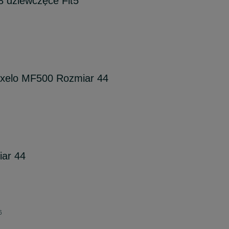
38 dziewczęce Fit5
 Oxelo MF500 Rozmiar 44
iar 44
6