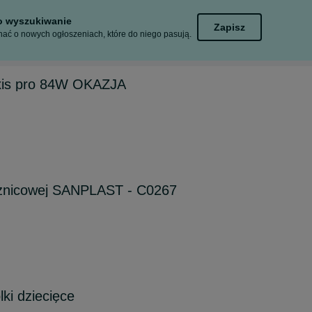
to wyszukiwanie
Zapisz
ać o nowych ogłoszeniach, które do niego pasują.
exis pro 84W OKAZJA
sznicowej SANPLAST - C0267
ki dziecięce