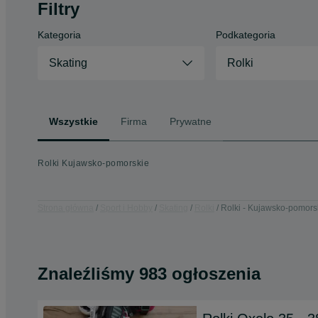
Filtry
Kategoria
Podkategoria
Skating
Rolki
Wszystkie
Firma
Prywatne
Rolki Kujawsko-pomorskie
Strona główna
Sport i Hobby
Skating
Rolki
Rolki - Kujawsko-pomors
Znaleźliśmy 983 ogłoszenia