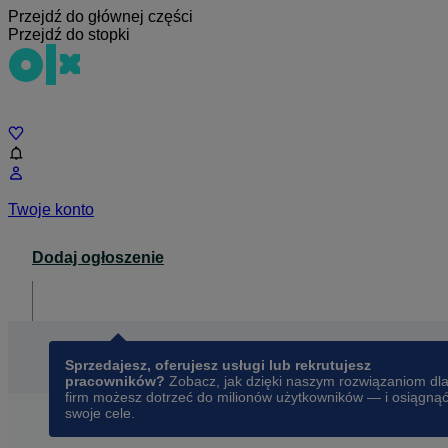
Przejdź do głównej części
Przejdź do stopki
Czat
Twoje konto
Dodaj ogłoszenie
Dla biznesu
opens in a new tab
Sprzedajesz, oferujesz usługi lub rekrutujesz
pracowników?
Zobacz, jak dzięki naszym rozwiązaniom dl
firm możesz dotrzeć do milionów użytkowników — i osiągną
swoje cele.