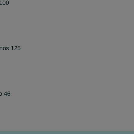
100
onos 125
o 46