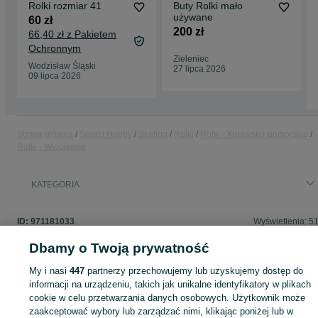
Rolki rozmiar 41
Buty Rolki mało
używane
60 zł
200 zł
66,40 zł z Pakietem
Ochronnym
Zieleniec
Wodzisław Śląski
27 lipca 2026
09 lipca 2026
Strona główna
Sport i Hobby
Skating
Rolki
Rolki - Kujawsko-pomorskie
Rolki - Włocławek
KATEGORIA
ID:
971181033
Wyświetlenia: 5
Dbamy o Twoją prywatność
My i nasi
447
partnerzy przechowujemy lub uzyskujemy dostęp do
informacji na urządzeniu, takich jak unikalne identyfikatory w plikach
Zaloguj się lub załóż konto na OLX, aby skontaktować się z t
cookie w celu przetwarzania danych osobowych. Użytkownik może
sprzedającym
zaakceptować wybory lub zarządzać nimi, klikając poniżej lub w