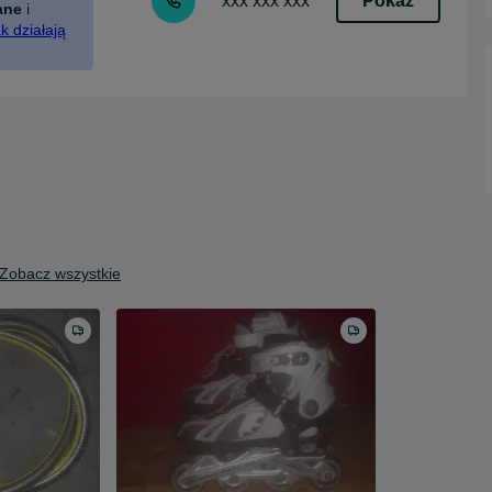
Pokaż
xxx xxx xxx
ane
i
k działają
Zobacz wszystkie