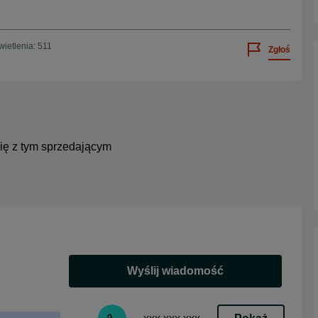
ietlenia: 511
Zgłoś
się z tym sprzedającym
Wyślij wiadomość