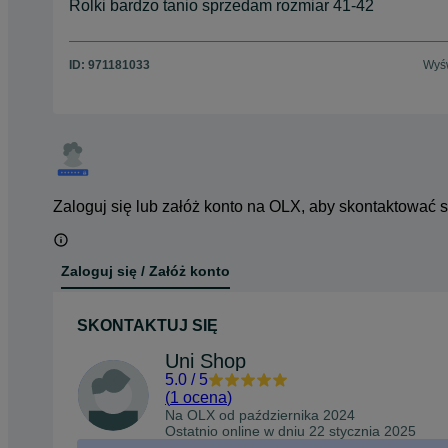
Rolki bardzo tanio sprzedam rozmiar 41-42
ID:
971181033
Wyśw
Zaloguj się lub załóż konto na OLX, aby skontaktować 
Zaloguj się / Załóż konto
SKONTAKTUJ SIĘ
Uni Shop
5.0
/
5
(
1 ocena
)
Na OLX od
października 2024
Ostatnio online w dniu 22 stycznia 2025