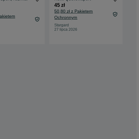
45 zł
2 0
50,80 zł z Pakietem
2 0
Pakietem
Ochronnym
Oc
Stargard
Gdy
27 lipca 2026
28 