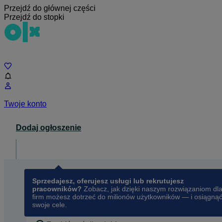
Przejdź do głównej części
Przejdź do stopki
Czat
Twoje konto
Dodaj ogłoszenie
Dla biznesu
opens in a new tab
Sprzedajesz, oferujesz usługi lub rekrutujesz
pracowników?
Zobacz, jak dzięki naszym rozwiązaniom dl
firm możesz dotrzeć do milionów użytkowników — i osiągną
swoje cele.