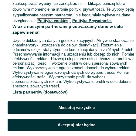
łyżka do tura 2,2
KATEGORIA
zaakceptować wybory lub zarządzać nimi, klikając poniżej lub w
łyżka do tura 2.2
dowolnym momencie na stronie polityki prywatności. Te wybory będą
łyżka do tura 220
łyżka do tura 220 cm
sygnalizowane naszym partnerom i nie będą miały wpływu na dane
ID:
829803534
Wyświetlenia: 1
przeglądania.
Polityka cookies,
Polityka Prywatności
łyżka do tura 1,8m
Wraz z naszymi partnerami przetwarzamy dane w celu
łyżka do tura 1,8
zapewnienia:
Zadzwoń / SMS
Wyślij wiadomość
łyżka do tura 1.8
łyżka do tura 180
Użycie dokładnych danych geolokalizacyjnych. Aktywne skanowanie
łyżka do tura 180 cm
charakterystyki urządzenia do celów identyfikacji. Rozumienie
odbiorców dzięki statystyce lub kombinacji danych z różnych źródeł.
łyżka do tura 1,6m
Przechowywanie informacji na urządzeniu lub dostęp do nich. Pomiar
łyżka do tura 1,6
efektywności reklam. Rozwój i ulepszanie usług. Tworzenie profili w c
łyżka do tura 1.6
personalizacji treści. Tworzenie profili w celu spersonalizowanych
łyżka do tura 160
reklam. Wykorzystywanie ograniczonych danych do wyboru reklam.
Wykorzystywanie ograniczonych danych do wyboru treści. Pomiar
łyżka do tura 160 cm
efektywności treści. Wykorzystanie profili do wyboru
spersonalizowanych reklam. Wykorzystywanie profili w celu doboru
łyżka do tura 1,4m
spersonalizowanych treści.
łyżka do tura 1,4
łyżka do tura 1.4
Lista partnerów (dostawców)
łyżka do tura 140
łyżka do tura 140 cm
Akceptuj wszystkie
łyżka do tura 1,2m
łyżka do tura 1,2
łyżka do tura 1.2
Akceptuj niezbędne
łyżka do tura 120
łyżka do tura 120 cm