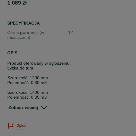
1 089 zł
SPECYFIKACJA
Okres gwarancji (w
12
miesiącach)
OPIS
Produkt oferowany w ogłoszeniu:
Łyżka do tura
Szerokość: 1200 mm
Pojemność: 0,30 m3
Szerokość: 1400 mm
Pojemność: 0,35 m3
Szerokość: 1500 mm
Zobacz więcej
Pojemność: 0,38 m3
Szerokość: 1600 mm
Zgłoś
Pojemność: 0,4 m3