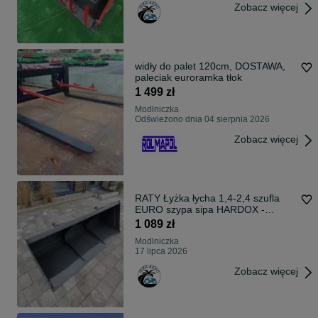
Zobacz więcej
widły do palet 120cm, DOSTAWA,
paleciak euroramka tłok
1 499 zł
Modlniczka
Odświeżono dnia 04 sierpnia 2026
Zobacz więcej
RATY Łyżka łycha 1,4-2,4 szufla
EURO szypa sipa HARDOX -
WZMOCNIONA
1 089 zł
Modlniczka
17 lipca 2026
Zobacz więcej