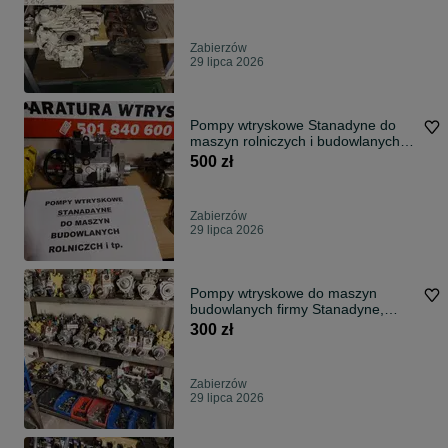
Zabierzów
29 lipca 2026
Pompy wtryskowe Stanadyne do
maszyn rolniczych i budowlanych
itp.
500 zł
Zabierzów
29 lipca 2026
Pompy wtryskowe do maszyn
budowlanych firmy Stanadyne,
Delphi, Lucas
300 zł
Zabierzów
29 lipca 2026