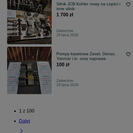
Silnik JCB Kohler nowy na części i
inne silnik
1 700 zł
Zabierzów
29 lipca 2026
Pompy kasetowe Zexel, Denso,
Yanmar i.in. oraz naprawa
100 zł
Zabierzów
29 lipca 2026
1
z
100
Dalej