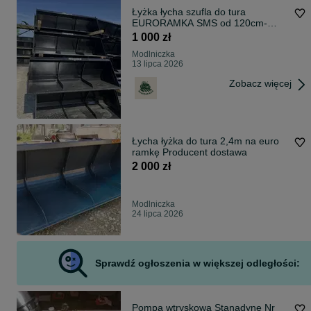
Łyżka łycha szufla do tura
EURORAMKA SMS od 120cm-
220cm nowa
1 000 zł
Modlniczka
13 lipca 2026
Zobacz więcej
Łycha łyżka do tura 2,4m na euro
ramkę Producent dostawa
2 000 zł
Modlniczka
24 lipca 2026
Sprawdź ogłoszenia w większej odległości:
Pompa wtryskowa Stanadyne Nr