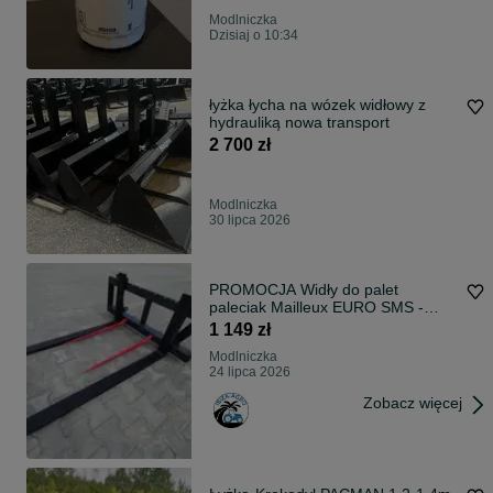
Modlniczka
Dzisiaj o 10:34
łyżka łycha na wózek widłowy z
hydrauliką nowa transport
2 700 zł
Modlniczka
30 lipca 2026
PROMOCJA Widły do palet
paleciak Mailleux EURO SMS -
DOSTAWA
1 149 zł
Modlniczka
24 lipca 2026
Zobacz więcej