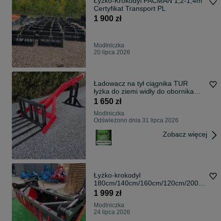
Łyżko-Krokodyl PACMAN 1,2-1,4m
Certyfikat Transport PL
1 900 zł
Modlniczka
20 lipca 2026
Ładowacz na tył ciągnika TUR
łyżka do ziemi widły do obornika
DOWÓZ
1 650 zł
Modlniczka
Odświeżono dnia 31 lipca 2026
Zobacz więcej
Łyżko-krokodyl
180cm/140cm/160cm/120cm/200c
m/220cm/240cm łycho-krokodyl
1 999 zł
zęby wkręcane GWARANCJA |
Modlniczka
DOSTAWA CAŁA POLSKA!!
24 lipca 2026