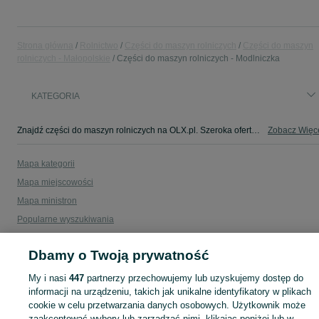
Strona główna
Rolnictwo
Części do maszyn rolniczych
Części do maszyn
rolniczych - Małopolskie
Części do maszyn rolniczych - Modlniczka
KATEGORIA
Znajdź części do maszyn rolniczych na OLX.pl. Szeroka oferta komponentów dla traktorów, kombajnów i innych urządzeń w miejscowości Modlniczka!
Zobacz Więc
Mapa kategorii
Mapa miejscowości
Mapa ministron
Popularne wyszukiwania
Dbamy o Twoją prywatność
My i nasi
447
partnerzy przechowujemy lub uzyskujemy dostęp do
informacji na urządzeniu, takich jak unikalne identyfikatory w plikach
cookie w celu przetwarzania danych osobowych. Użytkownik może
zaakceptować wybory lub zarządzać nimi, klikając poniżej lub w