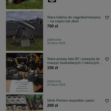
Stara kabina do ciągnika/maszyny
– na części lub złom
700 zł
Zabierzów
30 lipca 2026
Stare pompy lata 50' i powyżej do
maszyn budowlanych i rolniczych
itp
150 zł
Zabierzów
29 lipca 2026
Silnik Perkins wszystkie części
200 zł