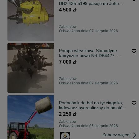
DB2 435-5199 pasuje do John
Deere 4039DF
4 500 zł
Zabierzów
Odświeżono dnia 07 sierpnia 2026
Pompa wtryskowa Stanadyne
fabryczne nowa NR DB4427-
5218pasuje do CAT 428B/D Sisu
7 000 zł
420DS/T John Deere Cummins
Zabierzów
Odświeżono dnia 07 sierpnia 2026
Podnośnik do bel na tył ciągnika,
ładowacz hydrauliczny do balotów z
samopoziomem, Tur na tył
2 250 zł
Zabierzów
Odświeżono dnia 05 sierpnia 2026
Zobacz więcej