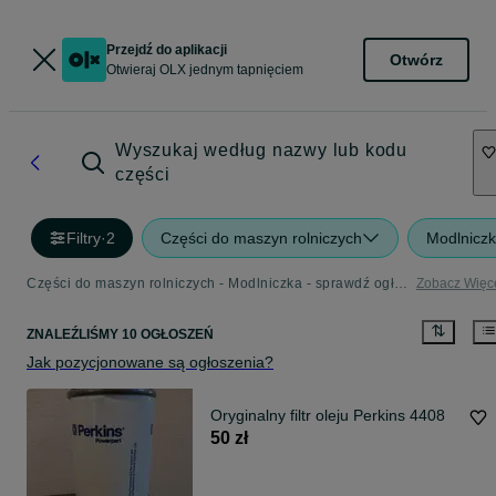
Przejdź do aplikacji
Otwórz
Otwieraj OLX jednym tapnięciem
Wyszukaj według nazwy lub kodu
części
Filtry
·
2
Części do maszyn rolniczych
Modlnicz
Części do maszyn rolniczych - Modlniczka - sprawdź ogłoszenia w kategorii Rolnictwo
Zobacz Więc
ZNALEŹLIŚMY 10 OGŁOSZEŃ
Jak pozycjonowane są ogłoszenia?
Oryginalny filtr oleju Perkins 4408
50 zł