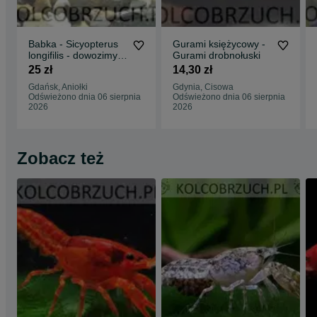
Babka - Sicyopterus
Gurami księżycowy -
longifilis - dowozimy,
Gurami drobnołuski
wysyłamy
25 zł
14,30 zł
Gdańsk, Aniołki
Gdynia, Cisowa
Odświeżono dnia 06 sierpnia
Odświeżono dnia 06 sierpnia
2026
2026
Zobacz też