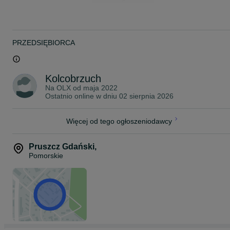
Rybki pakujemy w podwójne worki wypełnione czystym tlenem z
butli. Następnie umieszczamy je w profesjonalnym styroboxie, któr
zapewnia utrzymanie optymalnej temperatury podczas transportu.
W okresie jesienno-zimowym dodajemy dodatkowy ogrzewacz,
który utrzymuje stałą temperaturę wewnątrz opakowania.
PRZEDSIĘBIORCA
Przesyłki dostarczamy kurierem na terenie całej Polski, w pełnej
zgodności z obowiązującymi przepisami prawa.
Posiadamy wymagane uprawnienia oraz zawartą umowę, które
Kolcobrzuch
umożliwiają nam legalny przewóz żywych zwierząt.
Na OLX od
maja 2022
Ostatnio online w dniu 02 sierpnia 2026
Koszt wysyłki:
KURIER - 40 zł
Więcej od tego ogłoszeniodawcy
~
ZAPRASZAMY NA NASZE POZOSTAŁE OGŁOSZENIA!
Pruszcz Gdański
,
Pomorskie