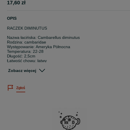
17,60 zł
OPIS
RACZEK DIMINUTUS
Nazwa łacińska: Cambarellus diminutus
Rodzina: cambaridae
Występowanie: Ameryka Północna
Temperatura: 22-28
Długość: 2,5cm
Łatwość chowu: łatwy
Pokarm: wszystkożerna
Zobacz więcej
Wielkość sprzedawanych osobników: 0,8-1,5cm
Cena dotyczy 1 sztuki.
Zgłoś
Posiadamy bogatą ofertę ryb akwariowych, skorupiaków oraz rośli
wodnych.
Sprawdź nasze pozostałe ogłoszenia
~
Twoje zamówienie dotrze do Ciebie bezpiecznie, ponieważ: