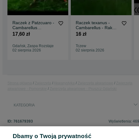
Raczek z Patzcuaro -
Raczek texanus -
Cambarellus
Cambarellus - Rak
patzcuarense
miniaturowy - dowóz,
17,60 zł
16 zł
"Orange" - Rak -
wysyłka
wysyłka
Gdańsk, Zaspa Rozstaje
Tczew
02 sierpnia 2026
02 sierpnia 2026
Strona główna
Zwierzęta
Akwarystyka
Zwierzęta akwariowe
Zwierzęta
akwariowe - Pomorskie
Zwierzęta akwariowe - Pruszcz Gdański
KATEGORIA
ID:
761679393
Wyświetlenia: 46
Dbamy o Twoją prywatność