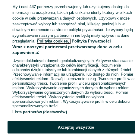
My i nasi
447
partnerzy przechowujemy lub uzyskujemy dostęp do
Zaloguj się lub załóż konto na OLX, aby skontaktować się z t
informacji na urządzeniu, takich jak unikalne identyfikatory w plikach
sprzedającym
cookie w celu przetwarzania danych osobowych. Użytkownik może
zaakceptować wybory lub zarządzać nimi, klikając poniżej lub w
dowolnym momencie na stronie polityki prywatności. Te wybory będą
Zaloguj się / Załóż konto
sygnalizowane naszym partnerom i nie będą miały wpływu na dane
przeglądania.
Polityka cookies,
Polityka Prywatności
Wraz z naszymi partnerami przetwarzamy dane w celu
Zadzwoń / SMS
Wyślij wiadomość
zapewnienia:
Użycie dokładnych danych geolokalizacyjnych. Aktywne skanowanie
charakterystyki urządzenia do celów identyfikacji. Rozumienie
odbiorców dzięki statystyce lub kombinacji danych z różnych źródeł.
Przechowywanie informacji na urządzeniu lub dostęp do nich. Pomiar
efektywności reklam. Rozwój i ulepszanie usług. Tworzenie profili w c
personalizacji treści. Tworzenie profili w celu spersonalizowanych
reklam. Wykorzystywanie ograniczonych danych do wyboru reklam.
Wykorzystywanie ograniczonych danych do wyboru treści. Pomiar
efektywności treści. Wykorzystanie profili do wyboru
spersonalizowanych reklam. Wykorzystywanie profili w celu doboru
spersonalizowanych treści.
Lista partnerów (dostawców)
Akceptuj wszystkie