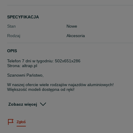
SPECYFIKACJA
Stan
Nowe
Rodzaj
Akcesoria
OPIS
Telefon 7 dni w tygodniu: 502x651x286
Strona: altrap.pl
Szanowni Państwo,
W naszej ofercie wiele rodzajów najazdów aluminiowych!
Większość modeli dostępna od ręki!
Polski producent najazdów ALTRAP deklasuje zagraniczną
konkurencję w próbach wytrzymałościowych! Najwyższej klasy
Zobacz więcej
aluminium połączone z przemyślanym planowaniem spawów
pozwala na zaoferowanie Państwu produktu najwyższej jakości
Zgłoś
_
Chcielibyśmy zaprezentować fabrycznie NOWE, najwyższej klasy