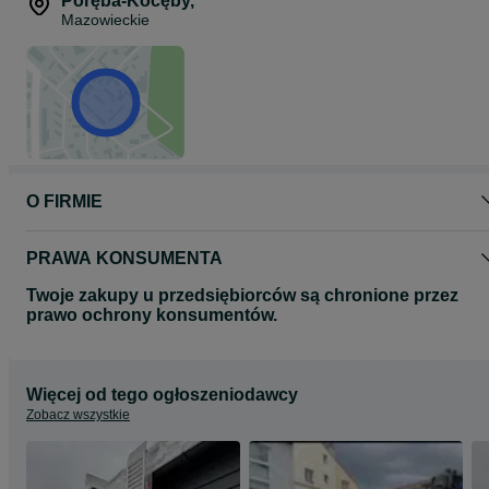
Poręba-Kocęby
,
Mazowieckie
Cena prezentowanego modelu: 4000 netto
W razie pytań zapraszamy do kontaktu.
O FIRMIE
PRAWA KONSUMENTA
Twoje zakupy u przedsiębiorców są chronione przez
prawo ochrony konsumentów.
Więcej od tego ogłoszeniodawcy
Zobacz wszystkie