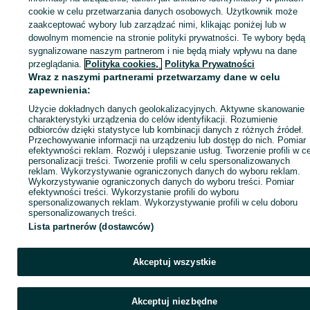
cookie w celu przetwarzania danych osobowych. Użytkownik może
KATEGORIA
zaakceptować wybory lub zarządzać nimi, klikając poniżej lub w
dowolnym momencie na stronie polityki prywatności. Te wybory będą
sygnalizowane naszym partnerom i nie będą miały wpływu na dane
ID:
716230274
Wyświetlenia: 6
przeglądania.
Polityka cookies,
Polityka Prywatności
Wraz z naszymi partnerami przetwarzamy dane w celu
zapewnienia:
Zadzwoń / SMS
Wyślij wiadomość
Użycie dokładnych danych geolokalizacyjnych. Aktywne skanowanie
charakterystyki urządzenia do celów identyfikacji. Rozumienie
odbiorców dzięki statystyce lub kombinacji danych z różnych źródeł.
Przechowywanie informacji na urządzeniu lub dostęp do nich. Pomiar
efektywności reklam. Rozwój i ulepszanie usług. Tworzenie profili w c
personalizacji treści. Tworzenie profili w celu spersonalizowanych
reklam. Wykorzystywanie ograniczonych danych do wyboru reklam.
Wykorzystywanie ograniczonych danych do wyboru treści. Pomiar
efektywności treści. Wykorzystanie profili do wyboru
spersonalizowanych reklam. Wykorzystywanie profili w celu doboru
spersonalizowanych treści.
Lista partnerów (dostawców)
Akceptuj wszystkie
Akceptuj niezbędne