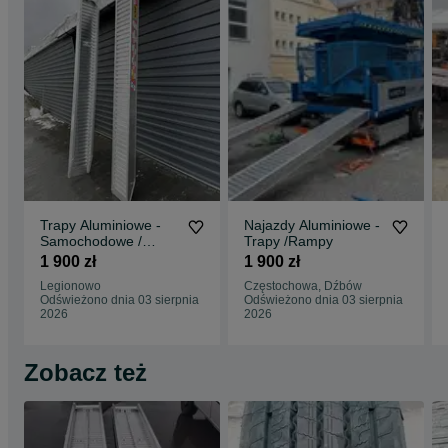
Trapy Aluminiowe -
Najazdy Aluminiowe -
Samochodowe /
Trapy /Rampy
Rampy / Najzady
1 900 zł
1 900 zł
Legionowo
Częstochowa, Dźbów
Odświeżono dnia 03 sierpnia
Odświeżono dnia 03 sierpnia
2026
2026
Zobacz też