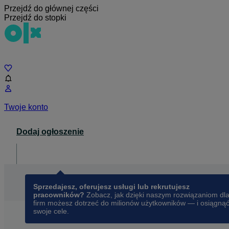
Przejdź do głównej części
Przejdź do stopki
Czat
Twoje konto
Dodaj ogłoszenie
Dla biznesu
opens in a new tab
Sprzedajesz, oferujesz usługi lub rekrutujesz
pracowników?
Zobacz, jak dzięki naszym rozwiązaniom dl
firm możesz dotrzeć do milionów użytkowników — i osiągną
swoje cele.