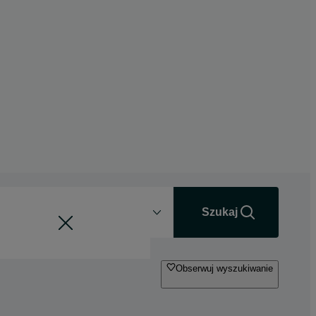
Odległość
+0 km
Szukaj
Obserwuj wyszukiwanie