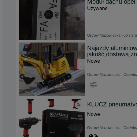
Moduł dachu opel 
Używane
Ostrów Mazowiecka - 06 sier
Najazdy aluminio
jakość,dostawa,z
Nowe
Ostrów Mazowiecka - Odśwież
KLUCZ pneumatyc
Nowe
Ostrów Mazowiecka - Odśwież