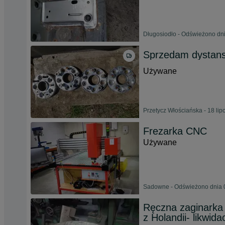
Długosiodło - Odświeżono dni
Sprzedam dystanse
Używane
Przetycz Włościańska - 18 lip
Frezarka CNC
Używane
Sadowne - Odświeżono dnia 0
Ręczna zaginarka
z Holandii- likwida