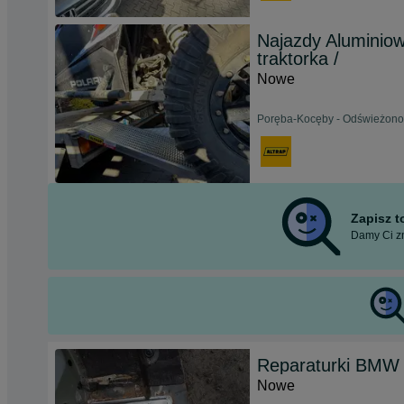
Najazdy Aluminiowe
traktorka /
Nowe
Poręba-Kocęby - Odświeżono 
Zapisz 
Damy Ci zn
Reparaturki BMW 
Nowe