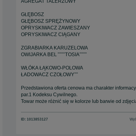
AGREGAT TALERZOWY
GŁĘBOSZ
GŁĘBOSZ SPRĘŻYNOWY
OPRYSKIWACZ ZAWIESZANY
OPRYSKIWACZ CIĄGANY
ZGRABIARKA KARUZELOWA
OWIJARKA BEL """"TOSIA""""
WŁÓKA ŁĄKOWO-POLOWA
ŁADOWACZ CZOŁOWY""
Przedstawiona oferta cenowa ma charakter informacyjn
par.1 Kodeksu Cywilnego.
Towar może różnić się w kolorze lub barwie od zdjęc
ID:
1013853127
Wyś