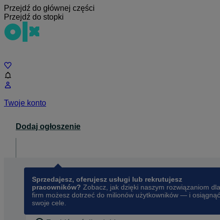
Przejdź do głównej części
Przejdź do stopki
Czat
Twoje konto
Dodaj ogłoszenie
Dla biznesu
opens in a new tab
Sprzedajesz, oferujesz usługi lub rekrutujesz
pracowników?
Zobacz, jak dzięki naszym rozwiązaniom dl
firm możesz dotrzeć do milionów użytkowników — i osiągną
swoje cele.