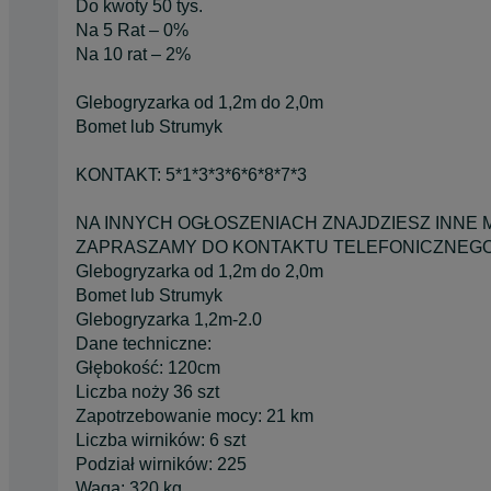
Do kwoty 50 tys.
Na 5 Rat – 0%
Na 10 rat – 2%
Glebogryzarka od 1,2m do 2,0m
Bomet lub Strumyk
KONTAKT: 5*1*3*3*6*6*8*7*3
NA INNYCH OGŁOSZENIACH ZNAJDZIESZ INNE 
ZAPRASZAMY DO KONTAKTU TELEFONICZNEG
Glebogryzarka od 1,2m do 2,0m
Bomet lub Strumyk
Glebogryzarka 1,2m-2.0
Dane techniczne:
Głębokość: 120cm
Liczba noży 36 szt
Zapotrzebowanie mocy: 21 km
Liczba wirników: 6 szt
Podział wirników: 225
Waga: 320 kg