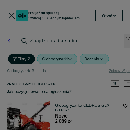
Przejdź do aplikacji
Otwórz
Otwieraj OLX jednym tapnięciem
Znajdź coś dla siebie
Filtry
·
2
Glebogryzarki
Bochnia
Glebogryzarki Bochnia
Zobacz Więc
ZNALEŹLIŚMY 11 OGŁOSZEŃ
Jak pozycjonowane są ogłoszenia?
Glebogryzarka CEDRUS GLX-
GT65-2L
Nowe
2 089 zł