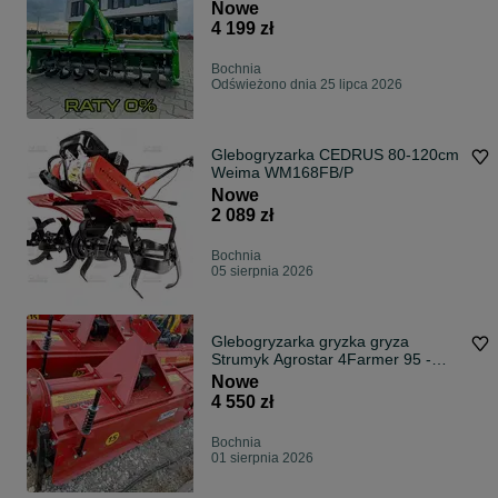
2.0 RATY
Nowe
4 199 zł
Bochnia
Odświeżono dnia 25 lipca 2026
Glebogryzarka CEDRUS 80-120cm
Weima WM168FB/P
Nowe
2 089 zł
Bochnia
05 sierpnia 2026
Glebogryzarka gryzka gryza
Strumyk Agrostar 4Farmer 95 -
280cm na wom
Nowe
4 550 zł
Bochnia
01 sierpnia 2026