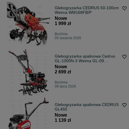
Glebogryzarka CEDRUS 50-100cm
Weima WM168FB/P
Nowe
1 999 zł
Bochnia
05 sierpnia 2026
Glebogryzarka spalinowa Cedrus
GL-1000N-3 Weima GL-09
WM170F-P 212cc
Nowe
2 699 zł
Bochnia
09 lipca 2026
Glebogryzarka spalinowa CEDRUS
GL450
Nowe
1 139 zł