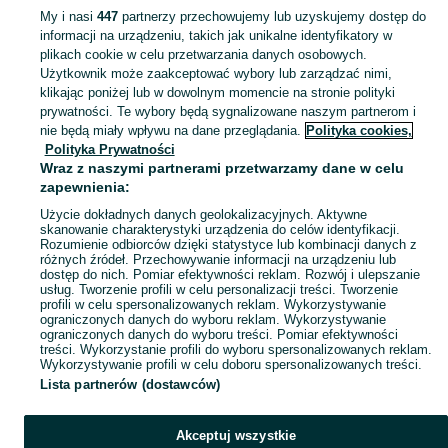
My i nasi
447
partnerzy przechowujemy lub uzyskujemy dostęp do
informacji na urządzeniu, takich jak unikalne identyfikatory w
KATEGORIA
plikach cookie w celu przetwarzania danych osobowych.
Użytkownik może zaakceptować wybory lub zarządzać nimi,
Zobacz Więc
Sprzedaż glebogryzarek Bochnia ▶️ Szeroki wybór modeli, marek i konfiguracji ✅ Nowe i używane w atrakcyjnych cenach ☝ Sprawdź oferty na OLX.pl!
klikając poniżej lub w dowolnym momencie na stronie polityki
prywatności. Te wybory będą sygnalizowane naszym partnerom i
nie będą miały wpływu na dane przeglądania.
Polityka cookies,
Mapa kategorii
Polityka Prywatności
Mapa miejscowości
Wraz z naszymi partnerami przetwarzamy dane w celu
zapewnienia:
Mapa ministron
Użycie dokładnych danych geolokalizacyjnych. Aktywne
Popularne wyszukiwania
skanowanie charakterystyki urządzenia do celów identyfikacji.
Rozumienie odbiorców dzięki statystyce lub kombinacji danych z
różnych źródeł. Przechowywanie informacji na urządzeniu lub
dostęp do nich. Pomiar efektywności reklam. Rozwój i ulepszanie
usług. Tworzenie profili w celu personalizacji treści. Tworzenie
profili w celu spersonalizowanych reklam. Wykorzystywanie
ograniczonych danych do wyboru reklam. Wykorzystywanie
ograniczonych danych do wyboru treści. Pomiar efektywności
treści. Wykorzystanie profili do wyboru spersonalizowanych reklam.
Wykorzystywanie profili w celu doboru spersonalizowanych treści.
Lista partnerów (dostawców)
Akceptuj wszystkie