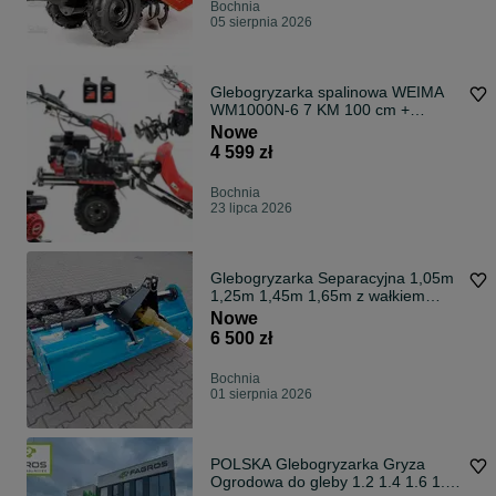
Bochnia
05 sierpnia 2026
Glebogryzarka spalinowa WEIMA
WM1000N-6 7 KM 100 cm +
kosiarka listwowa
Nowe
4 599 zł
Bochnia
23 lipca 2026
Glebogryzarka Separacyjna 1,05m
1,25m 1,45m 1,65m z wałkiem
strunowym
Nowe
6 500 zł
Bochnia
01 sierpnia 2026
POLSKA Glebogryzarka Gryza
Ogrodowa do gleby 1.2 1.4 1.6 1.8