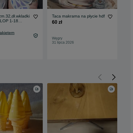
zm.32,dł.wkladki
Taca makrama na płycie hdf
Suk
RLOP 1-18
Dis
60 zł
20 
Pakietem
24,
Węgry
Oc
31 lipca 2026
Węg
31 