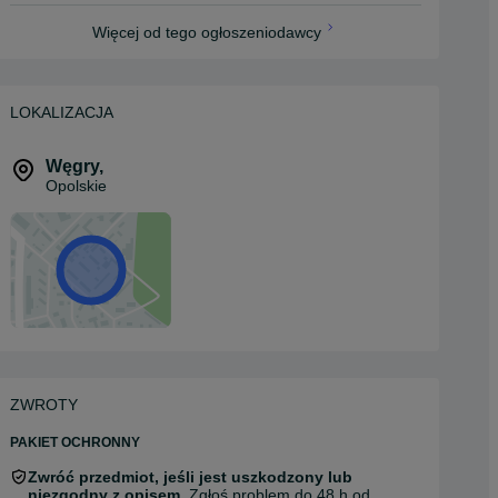
Więcej od tego ogłoszeniodawcy
LOKALIZACJA
Węgry
,
Opolskie
ZWROTY
PAKIET OCHRONNY
Zwróć przedmiot, jeśli jest uszkodzony lub
niezgodny z opisem.
Zgłoś problem do 48 h od