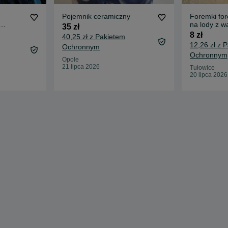
Pojemnik ceramiczny
Foremki fo
na lody z w
35 zł
fi 38
plastikowe d
8 zł
40,25 zł z Pakietem
12,26 zł z 
Ochronnym
Ochronnym
Opole
21 lipca 2026
Tułowice
20 lipca 2026