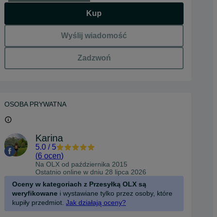
Kup
Wyślij wiadomość
Zadzwoń
OSOBA PRYWATNA
Karina
5.0
/
5
(
6 ocen
)
Na OLX od
października 2015
Ostatnio online w dniu 28 lipca 2026
Oceny w kategoriach z Przesyłką OLX są
weryfikowane
i wystawiane tylko przez osoby, które
kupiły przedmiot.
Jak działają oceny?