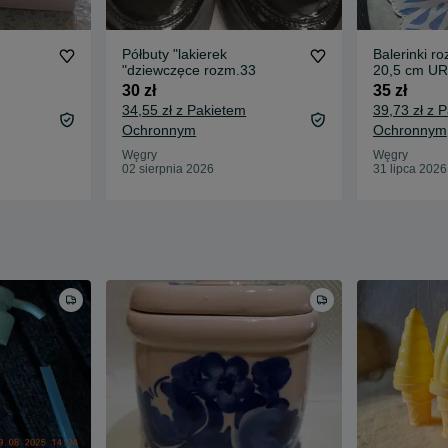
Półbuty "lakierek
Balerinki ro
"dziewczęce rozm.33
20,5 cm U
sierpnia
30 zł
35 zł
34,55 zł z Pakietem
39,73 zł z 
Ochronnym
Ochronnym
Węgry
Węgry
02 sierpnia 2026
31 lipca 2026