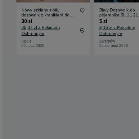
Nowy szklany słoik,
Biały Dozownik do
dozownik z kranikiem do
pojemnika 5L 1L 2L
napojów 3,5 litra marki
Pompka do kanistra 
30 zł
5 zł
Home Essentials
mm 1 szt
35,07 zł z Pakietem
9,16 zł z Pakietem
Ochronnym
Ochronnym
Opole
Żyrardów
20 lipca 2026
05 sierpnia 2026