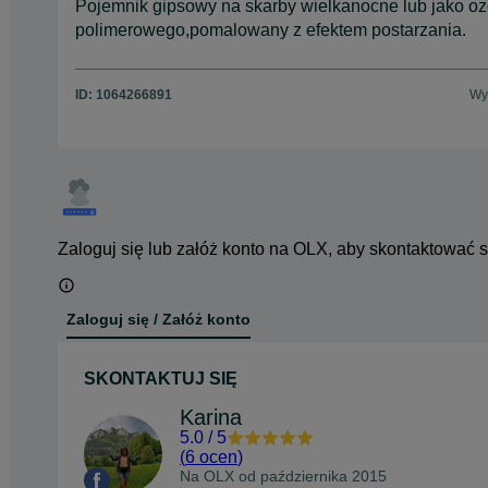
Pojemnik gipsowy na skarby wielkanocne lub jako o
polimerowego,pomalowany z efektem postarzania.
ID:
1064266891
Wyś
Zaloguj się lub załóż konto na OLX, aby skontaktować 
Zaloguj się / Załóż konto
SKONTAKTUJ SIĘ
Karina
5.0
/
5
(
6 ocen
)
Na OLX od
października 2015