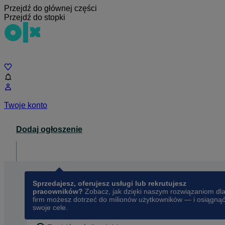
Przejdź do głównej części
Przejdź do stopki
Czat
Twoje konto
Dodaj ogłoszenie
Dla biznesu
opens in a new tab
Sprzedajesz, oferujesz usługi lub rekrutujesz
pracowników?
Zobacz, jak dzięki naszym rozwiązaniom dl
firm możesz dotrzeć do milionów użytkowników — i osiągną
swoje cele.