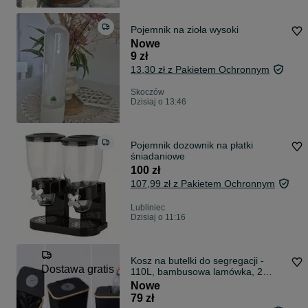
Pojemnik na zioła wysoki
Nowe
9 zł
13,30 zł z Pakietem Ochronnym
Skoczów
Dzisiaj o 13:46
Pojemnik dozownik na płatki
śniadaniowe
100 zł
107,99 zł z Pakietem Ochronnym
Lubliniec
Dzisiaj o 11:16
Kosz na butelki do segregacji -
Dostawa gratis
110L, bambusowa lamówka, 2
worki
Nowe
79 zł