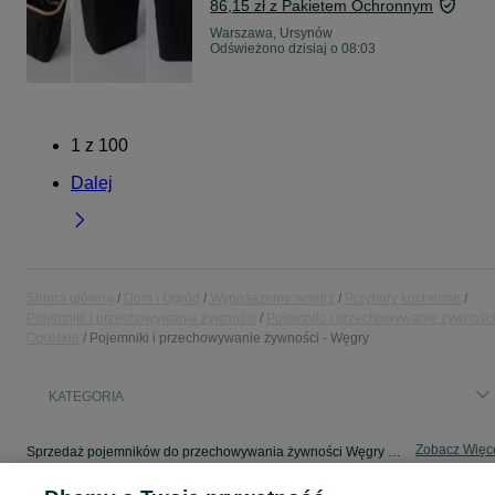
86,15 zł z Pakietem Ochronnym
Warszawa, Ursynów
Odświeżono dzisiaj o 08:03
1
z
100
Dalej
Strona główna
Dom i Ogród
Wyposażenie wnętrz
Przybory kuchenne
Pojemniki i przechowywanie żywności
Pojemniki i przechowywanie żywności
Opolskie
Pojemniki i przechowywanie żywności - Węgry
KATEGORIA
Zobacz Więc
Sprzedaż pojemników do przechowywania żywności Węgry ▶️ Szeroki wybór kształtów ✅ Nowe i używane w atrakcyjnych cenach ☝ Sprawdź oferty na OLX.pl!