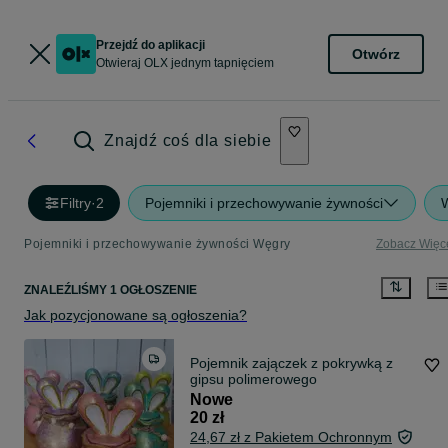
Przejdź do aplikacji
Otwórz
Otwieraj OLX jednym tapnięciem
Znajdź coś dla siebie
Filtry
·
2
Pojemniki i przechowywanie żywności
Pojemniki i przechowywanie żywności Węgry
Zobacz Więc
ZNALEŹLIŚMY 1 OGŁOSZENIE
Jak pozycjonowane są ogłoszenia?
Pojemnik zajączek z pokrywką z
gipsu polimerowego
Nowe
20 zł
24,67 zł z Pakietem Ochronnym