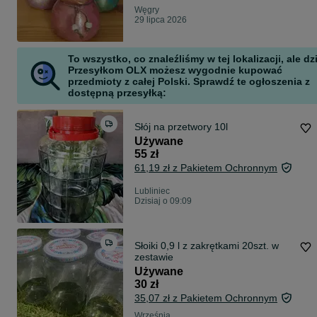
Węgry
29 lipca 2026
To wszystko, co znaleźliśmy w tej lokalizacji, ale dz
Przesyłkom OLX możesz wygodnie kupować
przedmioty z całej Polski. Sprawdź te ogłoszenia z
dostępną przesyłką:
Słój na przetwory 10l
Używane
55 zł
61,19 zł z Pakietem Ochronnym
Lubliniec
Dzisiaj o 09:09
Słoiki 0,9 l z zakrętkami 20szt. w
zestawie
Używane
30 zł
35,07 zł z Pakietem Ochronnym
Września