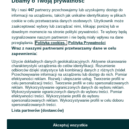
Dbamy o Twoją prywatność
Mapa kategorii
My i nasi
447
partnerzy przechowujemy lub uzyskujemy dostęp do
Mapa miejscowości
informacji na urządzeniu, takich jak unikalne identyfikatory w plikach
Mapa ministron
cookie w celu przetwarzania danych osobowych. Użytkownik może
zaakceptować wybory lub zarządzać nimi, klikając poniżej lub w
Popularne wyszukiwania
dowolnym momencie na stronie polityki prywatności. Te wybory będą
sygnalizowane naszym partnerom i nie będą miały wpływu na dane
przeglądania.
Polityka cookies,
Polityka Prywatności
Wraz z naszymi partnerami przetwarzamy dane w celu
zapewnienia:
Użycie dokładnych danych geolokalizacyjnych. Aktywne skanowanie
charakterystyki urządzenia do celów identyfikacji. Rozumienie
odbiorców dzięki statystyce lub kombinacji danych z różnych źródeł.
Przechowywanie informacji na urządzeniu lub dostęp do nich. Pomiar
efektywności reklam. Rozwój i ulepszanie usług. Tworzenie profili w
celu personalizacji treści. Tworzenie profili w celu spersonalizowanych
reklam. Wykorzystywanie ograniczonych danych do wyboru reklam.
Wykorzystywanie ograniczonych danych do wyboru treści. Pomiar
efektywności treści. Wykorzystanie profili do wyboru
spersonalizowanych reklam. Wykorzystywanie profili w celu doboru
spersonalizowanych treści.
Lista partnerów (dostawców)
Akceptuj wszystkie