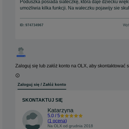
Poduszka posiada siateczkę, która daje dziecku wię
umożliwia kilka funkcji. Na wałeczku pojawijy sie sk
ID:
974734967
Wyś
Zaloguj się lub załóż konto na OLX, aby skontaktować 
Zaloguj się / Załóż konto
SKONTAKTUJ SIĘ
Katarzyna
5.0
/
5
(
1 ocena
)
Na OLX od
grudnia 2018