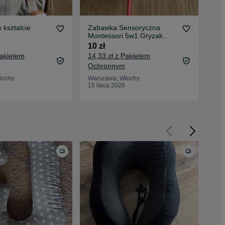
 ksztalcie
Zabawka Sensoryczna
Ze
Montessori 5w1 Gryzak
Pat
Ośmiornica Dla Dzieci
pie
10 zł
110
Niemowląt
Pakietem
14,33 zł z Pakietem
118
Ochronnym
Oc
łochy
Warszawa, Włochy
War
15 lipca 2026
15 