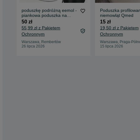
poduszkę podróżną eemol -
Poduszka profilowan
piankowa poduszka na
niemowląt Qmed
szyję z pamięcią kształ
50 zł
15 zł
55,99 zł z Pakietem
19,50 zł z Pakietem
Ochronnym
Ochronnym
Warszawa, Rembertów
Warszawa, Praga-Półn
26 lipca 2026
15 lipca 2026