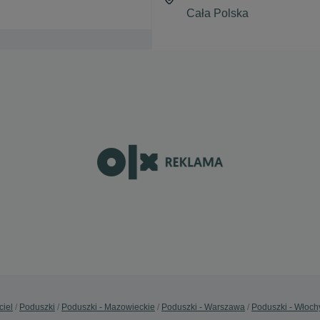
ciel
Poduszki
Poduszki - Mazowieckie
Poduszki - Warszawa
Poduszki - Włoch