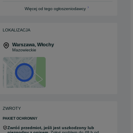
Więcej od tego ogłoszeniodawcy
LOKALIZACJA
Warszawa
,
Włochy
Mazowieckie
ZWROTY
PAKIET OCHRONNY
Zwróć przedmiot, jeśli jest uszkodzony lub
niezgodny z opisem.
Zgłoś problem do 48 h od