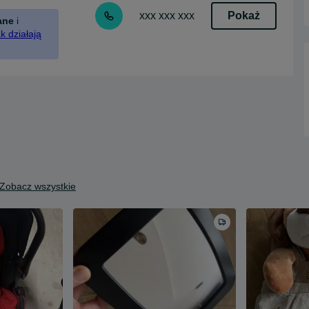
Pokaż
xxx xxx xxx
ane
i
k działają
Zobacz wszystkie