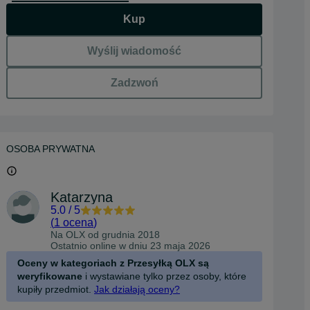
Kup
Wyślij wiadomość
Zadzwoń
OSOBA PRYWATNA
Katarzyna
5.0
/
5
(
1 ocena
)
Na OLX od
grudnia 2018
Ostatnio online w dniu 23 maja 2026
Oceny w kategoriach z Przesyłką OLX są
weryfikowane
i wystawiane tylko przez osoby, które
kupiły przedmiot.
Jak działają oceny?