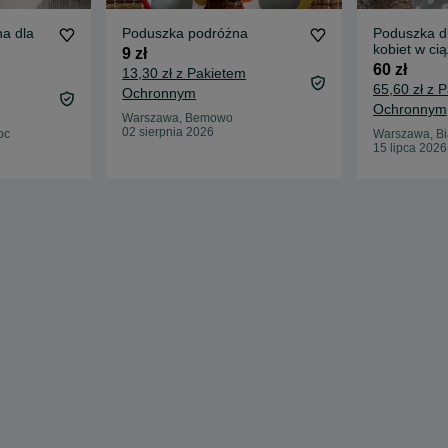
a dla
Poduszka podróżna
Poduszka dl
kobiet w ci
9 zł
duża
60 zł
13,30 zł z Pakietem
65,60 zł z 
Ochronnym
Ochronnym
Warszawa, Bemowo
02 sierpnia 2026
oc
Warszawa, Bi
15 lipca 2026