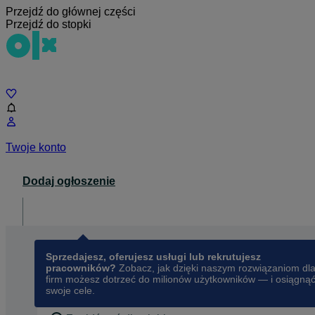
Przejdź do głównej części
Przejdź do stopki
Czat
Twoje konto
Dodaj ogłoszenie
Dla biznesu
opens in a new tab
Sprzedajesz, oferujesz usługi lub rekrutujesz
pracowników?
Zobacz, jak dzięki naszym rozwiązaniom dl
firm możesz dotrzeć do milionów użytkowników — i osiągną
swoje cele.