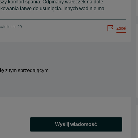
kszy komfort spania. Odpinany wałeczek na dole
ulkowania łatwe do usunięcia. Innych wad nie ma
wietlenia: 29
Zgłoś
się z tym sprzedającym
Wyślij wiadomość