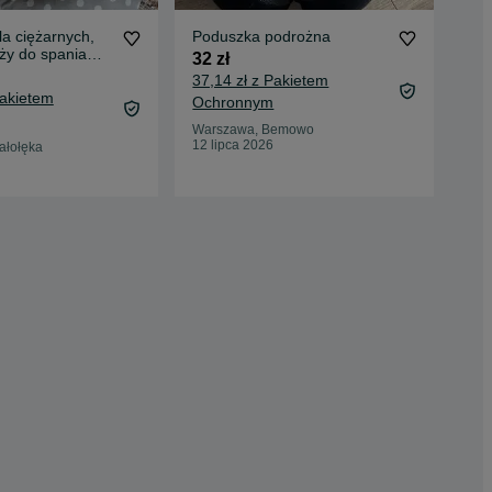
a ciężarnych,
Poduszka podrożna
Pod
ąży do spania
40x
32 zł
róż
25,
37,14 zł z Pakietem
don
Pakietem
Ochronnym
War
Warszawa, Bemowo
07 
12 lipca 2026
ałołęka