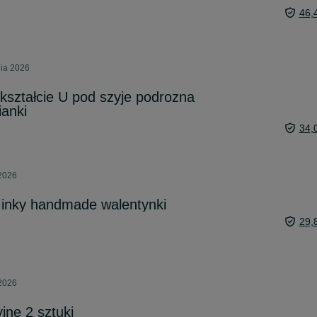
46,
nia 2026
kształcie U pod szyje podrozna
anki
34,
 2026
inky handmade walentynki
29,
 2026
jne 2 sztuki