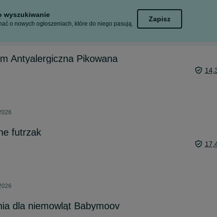
to wyszukiwanie
Zapisz
ać o nowych ogłoszeniach, które do niego pasują.
m Antyalergiczna Pikowana
14,
 2026
e futrzak
17,
 2026
nia dla niemowląt Babymoov