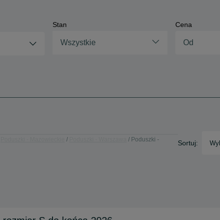
Stan
Cena
Wszystkie
Poduszki - Mazowieckie
Poduszki - Warszawa
Poduszki -
Sortuj:
Wyb