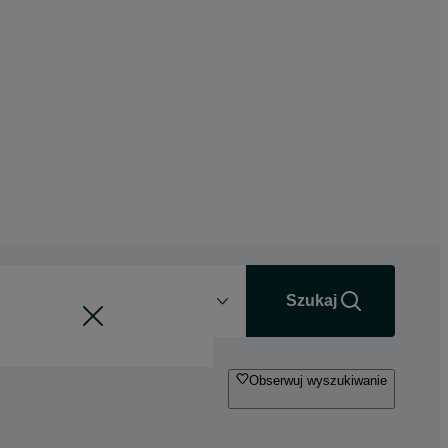
Odległość
+0 km
Szukaj
Obserwuj wyszukiwanie