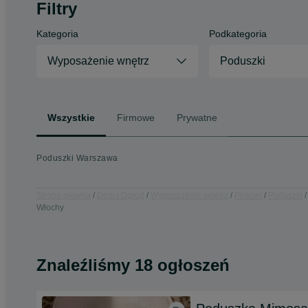
Filtry
Kategoria
Podkategoria
Wyposażenie wnętrz
Poduszki
Wszystkie
Firmowe
Prywatne
Poduszki Warszawa
Strona główna
Dom i Ogród
Wyposażenie wnętrz
Pościel
Poduszki
Włochy
Znaleźliśmy 18 ogłoszeń