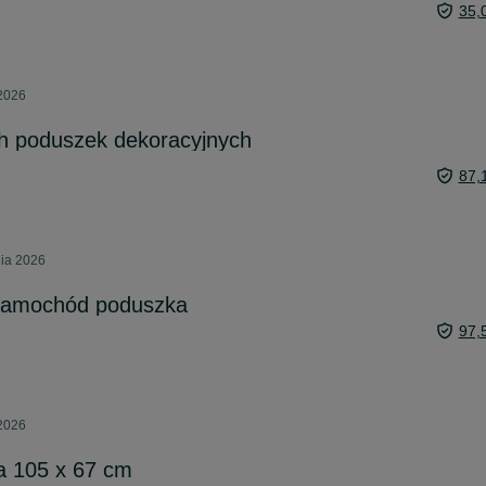
35,
 2026
h poduszek dekoracyjnych
87,
nia 2026
samochód poduszka
97,
 2026
a 105 x 67 cm