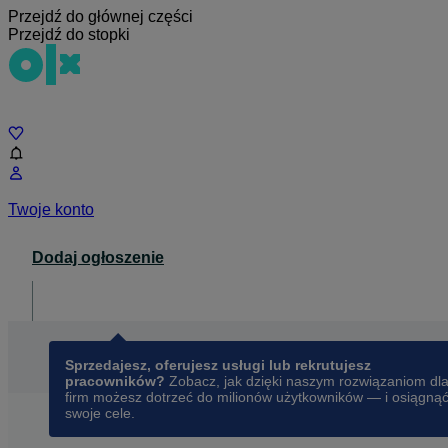
Przejdź do głównej części
Przejdź do stopki
Czat
Twoje konto
Dodaj ogłoszenie
Dla biznesu
opens in a new tab
Sprzedajesz, oferujesz usługi lub rekrutujesz
pracowników?
Zobacz, jak dzięki naszym rozwiązaniom dl
firm możesz dotrzeć do milionów użytkowników — i osiągną
swoje cele.