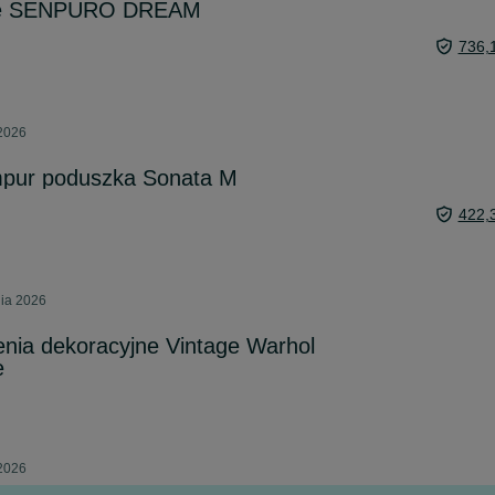
we SENPURO DREAM
736,
 2026
ur poduszka Sonata M
422,
nia 2026
nia dekoracyjne Vintage Warhol
e
 2026