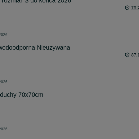
rozmiar S do końca 2026
76,
 2026
 wodoodporna Nieuzywana
87,
 2026
oduchy 70x70cm
 2026