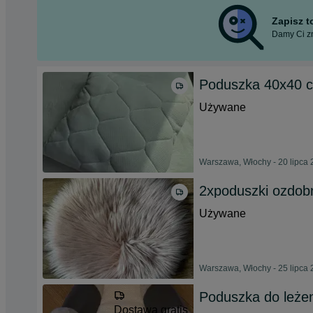
Zapisz 
Damy Ci zn
Poduszka 40x40 c
Używane
Warszawa, Włochy - 20 lipca
2xpoduszki ozdobn
Używane
Warszawa, Włochy - 25 lipca
Poduszka do leże
Dostawa gratis