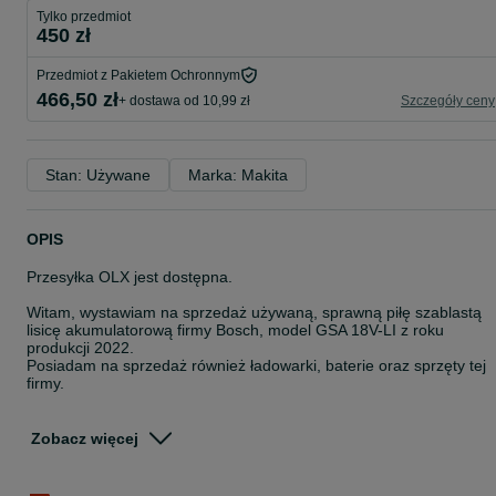
Tylko przedmiot
450 zł
Przedmiot z Pakietem Ochronnym
466,50 zł
+ dostawa od 10,99 zł
Szczegóły ceny
Stan: Używane
Marka: Makita
OPIS
Przesyłka OLX jest dostępna.
Witam, wystawiam na sprzedaż używaną, sprawną piłę szablastą
lisicę akumulatorową firmy Bosch, model GSA 18V-LI z roku
produkcji 2022.
Posiadam na sprzedaż również ładowarki, baterie oraz sprzęty tej
firmy.
Możliwa wysyłka lub odbiór osobisty w Krakowie.
Zobacz więcej
Aby uzyskać więcej informacji zachęcam do kontaktu
telefonicznego, poprzez SMS i OLX.