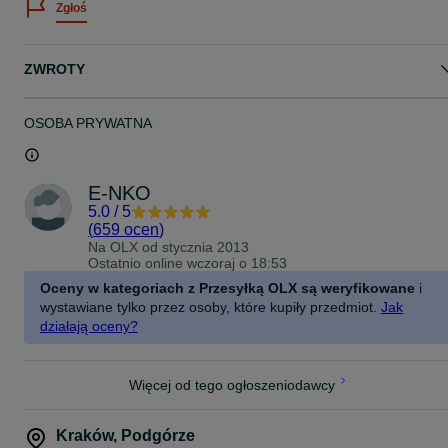
Zgłoś
Zapraszam na pozostałe moje ogłoszenia z elektronarzędziami.
ZWROTY
OSOBA PRYWATNA
E-NKO
5.0
/
5
(
659 ocen
)
Na OLX od
stycznia 2013
Ostatnio online wczoraj o 18:53
Oceny w kategoriach z Przesyłką OLX są weryfikowane
i
wystawiane tylko przez osoby, które kupiły przedmiot.
Jak
działają oceny?
Więcej od tego ogłoszeniodawcy
Kraków
,
Podgórze