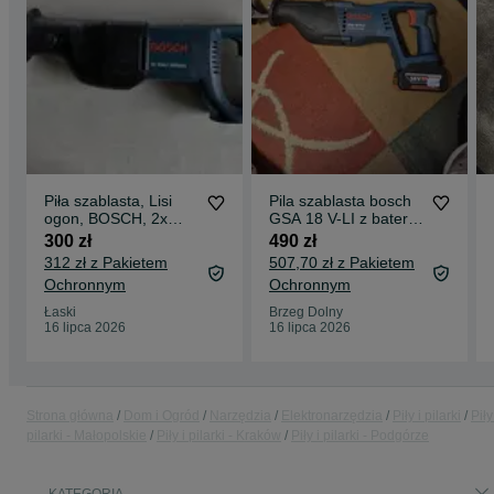
Piła szablasta, Lisi
Pila szablasta bosch
ogon, BOSCH, 2x
GSA 18 V-LI z bateria
akumulator,
18v
300 zł
490 zł
ładowarka 110v.
312 zł z Pakietem
507,70 zł z Pakietem
Ochronnym
Ochronnym
Łaski
Brzeg Dolny
16 lipca 2026
16 lipca 2026
Strona główna
Dom i Ogród
Narzędzia
Elektronarzędzia
Piły i pilarki
Piły
pilarki - Małopolskie
Piły i pilarki - Kraków
Piły i pilarki - Podgórze