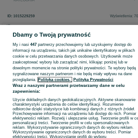
KATEGORIA
ID:
1015229259
Wyświetlenia: 7
Dbamy o Twoją prywatność
Zaloguj się lub załóż konto na OLX, aby skontaktować się z t
My i nasi
447
partnerzy przechowujemy lub uzyskujemy dostęp do
sprzedającym
informacji na urządzeniu, takich jak unikalne identyfikatory w plikach
cookie w celu przetwarzania danych osobowych. Użytkownik może
zaakceptować wybory lub zarządzać nimi, klikając poniżej lub w
dowolnym momencie na stronie polityki prywatności. Te wybory będą
Zaloguj się / Załóż konto
sygnalizowane naszym partnerom i nie będą miały wpływu na dane
przeglądania.
Polityka cookies,
Polityka Prywatności
Wraz z naszymi partnerami przetwarzamy dane w celu
Kup
zapewnienia:
Użycie dokładnych danych geolokalizacyjnych. Aktywne skanowanie
charakterystyki urządzenia do celów identyfikacji. Rozumienie
odbiorców dzięki statystyce lub kombinacji danych z różnych źródeł.
Przechowywanie informacji na urządzeniu lub dostęp do nich. Pomiar
efektywności reklam. Rozwój i ulepszanie usług. Tworzenie profili w c
personalizacji treści. Tworzenie profili w celu spersonalizowanych
reklam. Wykorzystywanie ograniczonych danych do wyboru reklam.
Wykorzystywanie ograniczonych danych do wyboru treści. Pomiar
efektywności treści. Wykorzystanie profili do wyboru