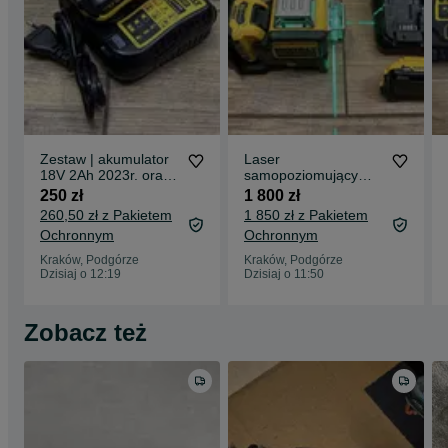
Zestaw | akumulator
Laser
18V 2Ah 2023r. oraz
samopoziomujący
ładowarka DeWalt
360° DeWalt
250 zł
1 800 zł
DCB107
DCE089G z 2024r. |
260,50 zł z Pakietem
1 850 zł z Pakietem
2x bateria 2Ah 12V |
Ochronnym
Ochronnym
ładowarka DCB107 |
akcesoria
Kraków, Podgórze
Kraków, Podgórze
Dzisiaj o 12:19
Dzisiaj o 11:50
Zobacz też