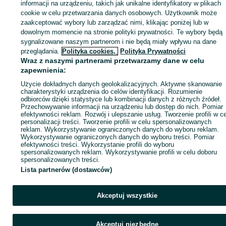
informacji na urządzeniu, takich jak unikalne identyfikatory w plikach
cookie w celu przetwarzania danych osobowych. Użytkownik może
Strona główna
Dom i Ogród
Ogród
Grill
Grill - Dolnośląskie
Grill - Głogó
zaakceptować wybory lub zarządzać nimi, klikając poniżej lub w
dowolnym momencie na stronie polityki prywatności. Te wybory będą
sygnalizowane naszym partnerom i nie będą miały wpływu na dane
KATEGORIA
przeglądania.
Polityka cookies,
Polityka Prywatności
Wraz z naszymi partnerami przetwarzamy dane w celu
ID:
564424498
Wyświetlenia: 91
zapewnienia:
Użycie dokładnych danych geolokalizacyjnych. Aktywne skanowanie
charakterystyki urządzenia do celów identyfikacji. Rozumienie
Zadzwoń / SMS
Wyślij wiadomość
odbiorców dzięki statystyce lub kombinacji danych z różnych źródeł.
Przechowywanie informacji na urządzeniu lub dostęp do nich. Pomiar
efektywności reklam. Rozwój i ulepszanie usług. Tworzenie profili w c
personalizacji treści. Tworzenie profili w celu spersonalizowanych
reklam. Wykorzystywanie ograniczonych danych do wyboru reklam.
Wykorzystywanie ograniczonych danych do wyboru treści. Pomiar
efektywności treści. Wykorzystanie profili do wyboru
spersonalizowanych reklam. Wykorzystywanie profili w celu doboru
spersonalizowanych treści.
Lista partnerów (dostawców)
Akceptuj wszystkie
Akceptuj niezbędne