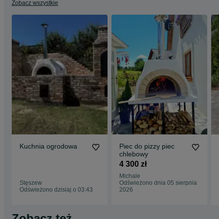
Zobacz wszystkie
Kuchnia ogrodowa
Piec do pizzy piec
chlebowy
4 300 zł
Michale
Stęszew
Odświeżono dnia 05 sierpnia
Odświeżono dzisiaj o 03:43
2026
Zobacz też