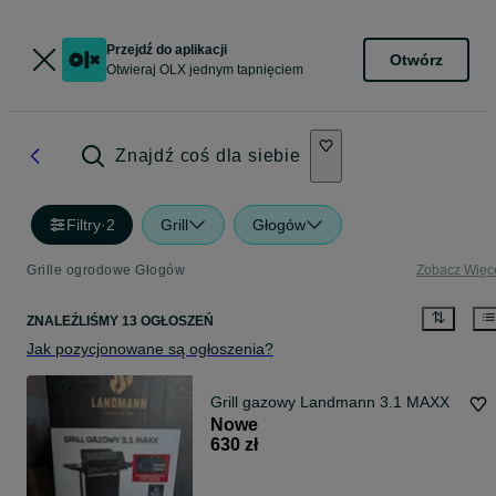
Przejdź do aplikacji
Otwórz
Otwieraj OLX jednym tapnięciem
Znajdź coś dla siebie
Filtry
·
2
Grill
Głogów
Grille ogrodowe Głogów
Zobacz Więc
ZNALEŹLIŚMY 13 OGŁOSZEŃ
Jak pozycjonowane są ogłoszenia?
Grill gazowy Landmann 3.1 MAXX
Nowe
630 zł