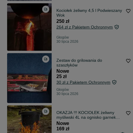
Kociołek żeliwny 4,5 l Podwieszany
Wok
250 zł
264 zł z Pakietem Ochronnym
Głogów
30 lipca 2026
Zestaw do grilowania do
szaszłyków
Nowe
25 zł
30 zł z Pakietem Ochronnym
Głogów
30 lipca 2026
OKAZJA !!! KOCIOŁEK żeliwny
myśliwski 4L na ognisko garnek
GRATIS !!!
Nowe
169 zł