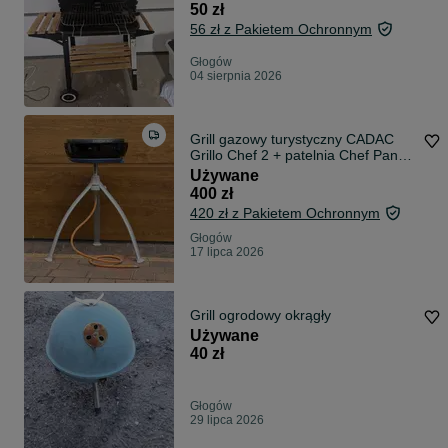
50 zł
56 zł z Pakietem Ochronnym
Głogów
04 sierpnia 2026
Grill gazowy turystyczny CADAC
Grillo Chef 2 + patelnia Chef Pan
40, pokrowiec
Używane
400 zł
420 zł z Pakietem Ochronnym
Głogów
17 lipca 2026
Grill ogrodowy okrągły
Używane
40 zł
Głogów
29 lipca 2026