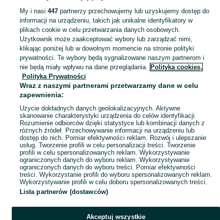
My i nasi
447
partnerzy przechowujemy lub uzyskujemy dostęp do
informacji na urządzeniu, takich jak unikalne identyfikatory w
KATEGORIA
plikach cookie w celu przetwarzania danych osobowych.
Użytkownik może zaakceptować wybory lub zarządzać nimi,
Zobacz Więc
Sprzedaż grilli ogrodowych Głogów ▶️ gazowe, węglowe, elektryczne i inne ✅ Nowe i używane w atrakcyjnych cenach ☝ Przeglądaj ogłoszenia na OLX.pl!
klikając poniżej lub w dowolnym momencie na stronie polityki
prywatności. Te wybory będą sygnalizowane naszym partnerom i
nie będą miały wpływu na dane przeglądania.
Polityka cookies,
Mapa kategorii
Polityka Prywatności
Mapa miejscowości
Wraz z naszymi partnerami przetwarzamy dane w celu
zapewnienia:
Mapa ministron
Użycie dokładnych danych geolokalizacyjnych. Aktywne
Popularne wyszukiwania
skanowanie charakterystyki urządzenia do celów identyfikacji.
Rozumienie odbiorców dzięki statystyce lub kombinacji danych z
różnych źródeł. Przechowywanie informacji na urządzeniu lub
dostęp do nich. Pomiar efektywności reklam. Rozwój i ulepszanie
usług. Tworzenie profili w celu personalizacji treści. Tworzenie
profili w celu spersonalizowanych reklam. Wykorzystywanie
ograniczonych danych do wyboru reklam. Wykorzystywanie
ograniczonych danych do wyboru treści. Pomiar efektywności
treści. Wykorzystanie profili do wyboru spersonalizowanych reklam.
Wykorzystywanie profili w celu doboru spersonalizowanych treści.
Lista partnerów (dostawców)
Akceptuj wszystkie